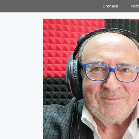
Vai
Cronaca
Polit
al
contenuto