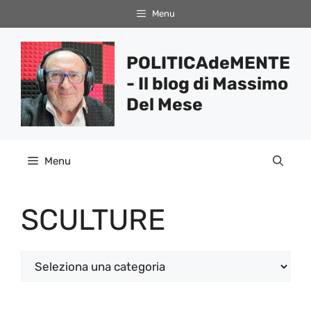
Vai
Menu
al
contenuto
POLITICAdeMENTE
- Il blog di Massimo
Del Mese
Menu
SCULTURE
Categorie