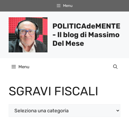
Vai
Menu
al
contenuto
POLITICAdeMENTE
- Il blog di Massimo
Del Mese
Menu
SGRAVI FISCALI
Categorie