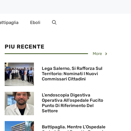
attipaglia
Eboli
PIU RECENTE
More
Lega Salerno, Si Rafforza Sul
Territorio: Nominati I Nuovi
Commissari Cittadini
L’endoscopia Digestiva
Operativa All’ospedale Fucito
Punto Di Riferimento Del
Settore
Battipaglia. Mentre L’Ospedale