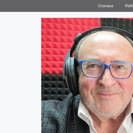
Vai
Cronaca
Polit
al
contenuto