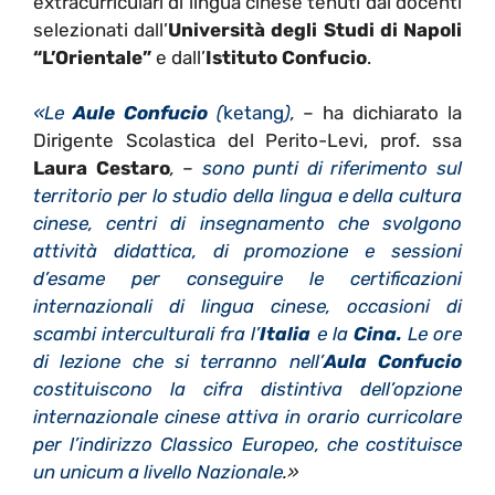
extracurriculari di lingua cinese tenuti dai docenti
selezionati dall’
Università degli Studi di Napoli
“L’Orientale”
e dall’
Istituto Confucio
.
«Le
Aule Confucio
(
ketang
)
, –
ha dichiarato la
Dirigente Scolastica del Perito-Levi, prof. ssa
Laura Cestaro
, –
sono
punti di riferimento sul
territorio per lo studio della lingua e della cultura
cinese, centri di insegnamento che svolgono
attività didattica, di promozione e sessioni
d’esame per conseguire le certificazioni
internazionali di lingua cinese, occasioni di
scambi interculturali fra l’
Italia
e la
Cina
.
Le ore
di lezione che si terranno nell’
Aula Confucio
costituiscono la cifra distintiva dell’opzione
internazionale cinese attiva in orario curricolare
per l’indirizzo Classico Europeo, che costituisce
un unicum a livello Nazionale
.»