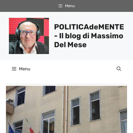
Vai
Menu
al
contenuto
POLITICAdeMENTE
- Il blog di Massimo
Del Mese
Menu