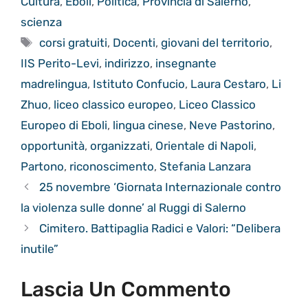
Cultura
,
Eboli
,
Politica
,
Provincia di Salerno
,
scienza
Tag
corsi gratuiti
,
Docenti
,
giovani del territorio
,
IIS Perito-Levi
,
indirizzo
,
insegnante
madrelingua
,
Istituto Confucio
,
Laura Cestaro
,
Li
Zhuo
,
liceo classico europeo
,
Liceo Classico
Europeo di Eboli
,
lingua cinese
,
Neve Pastorino
,
opportunità
,
organizzati
,
Orientale di Napoli
,
Partono
,
riconoscimento
,
Stefania Lanzara
25 novembre ‘Giornata Internazionale contro
la violenza sulle donne’ al Ruggi di Salerno
Cimitero. Battipaglia Radici e Valori: “Delibera
inutile”
Lascia Un Commento