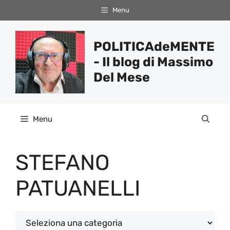
Vai
Menu
al
contenuto
POLITICAdeMENTE
- Il blog di Massimo
Del Mese
Menu
STEFANO
PATUANELLI
Categorie