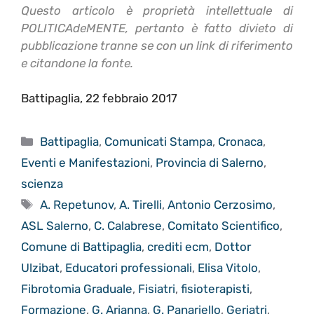
Questo articolo è proprietà intellettuale di
POLITICAdeMENTE, pertanto è fatto divieto di
pubblicazione tranne se con un link di riferimento
e citandone la fonte.
Battipaglia, 22 febbraio 2017
Categorie
Battipaglia
,
Comunicati Stampa
,
Cronaca
,
Eventi e Manifestazioni
,
Provincia di Salerno
,
scienza
Tag
A. Repetunov
,
A. Tirelli
,
Antonio Cerzosimo
,
ASL Salerno
,
C. Calabrese
,
Comitato Scientifico
,
Comune di Battipaglia
,
crediti ecm
,
Dottor
Ulzibat
,
Educatori professionali
,
Elisa Vitolo
,
Fibrotomia Graduale
,
Fisiatri
,
fisioterapisti
,
Formazione
,
G. Arianna
,
G. Panariello
,
Geriatri
,