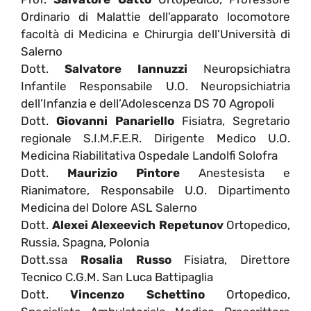
Ordinario di Malattie dell’apparato locomotore
facoltà di Medicina e Chirurgia dell’Università di
Salerno
Dott.
Salvatore Iannuzzi
Neuropsichiatra
Infantile Responsabile U.O. Neuropsichiatria
dell’Infanzia e dell’Adolescenza DS 70 Agropoli
Dott.
Giovanni Panariello
Fisiatra, Segretario
regionale S.I.M.F.E.R. Dirigente Medico U.O.
Medicina Riabilitativa Ospedale Landolfi Solofra
Dott.
Maurizio Pintore
Anestesista e
Rianimatore, Responsabile U.O. Dipartimento
Medicina del Dolore ASL Salerno
Dott.
Alexei Alexeevich Repetunov
Ortopedico,
Russia, Spagna, Polonia
Dott.ssa
Rosalia Russo
Fisiatra, Direttore
Tecnico C.G.M. San Luca Battipaglia
Dott.
Vincenzo Schettino
Ortopedico,