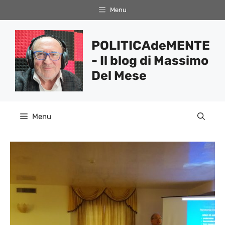
Vai
Menu
al
contenuto
POLITICAdeMENTE
- Il blog di Massimo
Del Mese
Menu