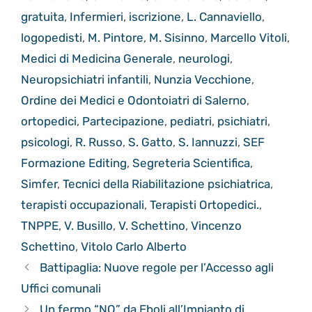
gratuita
,
Infermieri
,
iscrizione
,
L. Cannaviello
,
logopedisti
,
M. Pintore
,
M. Sisinno
,
Marcello Vitoli
,
Medici di Medicina Generale
,
neurologi
,
Neuropsichiatri infantili
,
Nunzia Vecchione
,
Ordine dei Medici e Odontoiatri di Salerno
,
ortopedici
,
Partecipazione
,
pediatri
,
psichiatri
,
psicologi
,
R. Russo
,
S. Gatto
,
S. Iannuzzi
,
SEF
Formazione Editing
,
Segreteria Scientifica
,
Simfer
,
Tecnici della Riabilitazione psichiatrica
,
terapisti occupazionali
,
Terapisti Ortopedici.
,
TNPPE
,
V. Busillo
,
V. Schettino
,
Vincenzo
Schettino
,
Vitolo Carlo Alberto
Battipaglia: Nuove regole per l’Accesso agli
Uffici comunali
Un fermo “NO” da Eboli all’Impianto di