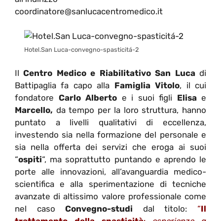
coordinatore@sanlucacentromedico.it
Hotel.San Luca-convegno-spasticitá-2
Il
Centro Medico e Riabilitativo San Luca
di
Battipaglia fa capo alla
Famiglia Vitolo
, il cui
fondatore
Carlo Alberto
e i suoi figli
Elisa
e
Marcello,
da tempo per la loro struttura, hanno
puntato a livelli qualitativi di eccellenza,
investendo sia nella formazione del personale e
sia nella offerta dei servizi che eroga ai suoi
“
ospiti
“, ma soprattutto puntando e aprendo le
porte alle innovazioni, all’avanguardia medico-
scientifica e alla sperimentazione di tecniche
avanzate di altissimo valore professionale come
nel caso
Convegno-studi
dal titolo:
“
Il
trattamento della spasticità
:
esperienze a