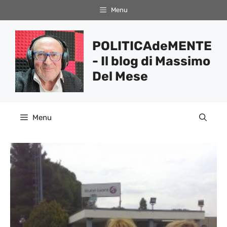
Vai
Menu
al
contenuto
POLITICAdeMENTE
- Il blog di Massimo
Del Mese
Menu