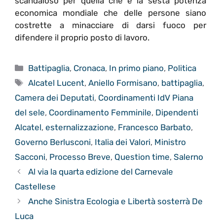
scandaloso per quella che è la sesta potenza
economica mondiale che delle persone siano
costrette a minacciare di darsi fuoco per
difendere il proprio posto di lavoro.
Categorie
Battipaglia
,
Cronaca
,
In primo piano
,
Politica
Tag
Alcatel Lucent
,
Aniello Formisano
,
battipaglia
,
Camera dei Deputati
,
Coordinamenti IdV Piana
del sele
,
Coordinamento Femminile
,
Dipendenti
Alcatel
,
esternalizzazione
,
Francesco Barbato
,
Governo Berlusconi
,
Italia dei Valori
,
Ministro
Sacconi
,
Processo Breve
,
Question time
,
Salerno
Al via la quarta edizione del Carnevale
Castellese
Anche Sinistra Ecologia e Libertà sosterrà De
Luca