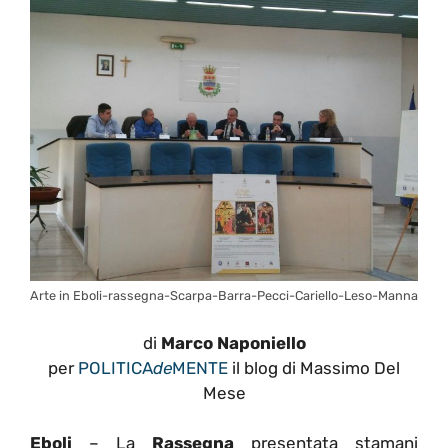
Arte in Eboli-rassegna-Scarpa-Barra-Pecci-Cariello-Leso-Manna
di
Marco Naponiello
per
POLITICA
de
MENTE
il blog di Massimo Del
Mese
Eboli
– La
Rassegna
presentata stamani