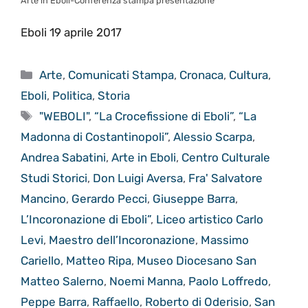
Arte in Eboli-Conferenza stampa presentazione
Eboli 19 aprile 2017
Categorie
Arte
,
Comunicati Stampa
,
Cronaca
,
Cultura
,
Eboli
,
Politica
,
Storia
Tag
"WEBOLI"
,
“La Crocefissione di Eboli”
,
“La
Madonna di Costantinopoli”
,
Alessio Scarpa
,
Andrea Sabatini
,
Arte in Eboli
,
Centro Culturale
Studi Storici
,
Don Luigi Aversa
,
Fra' Salvatore
Mancino
,
Gerardo Pecci
,
Giuseppe Barra
,
L’Incoronazione di Eboli”
,
Liceo artistico Carlo
Levi
,
Maestro dell’Incoronazione
,
Massimo
Cariello
,
Matteo Ripa
,
Museo Diocesano San
Matteo Salerno
,
Noemi Manna
,
Paolo Loffredo
,
Peppe Barra
,
Raffaello
,
Roberto di Oderisio
,
San