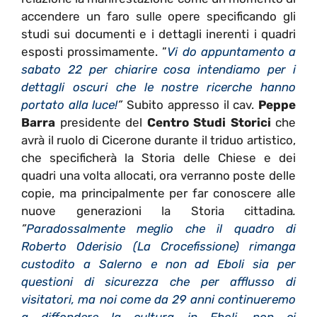
accendere un faro sulle opere specificando gli
studi sui documenti e i dettagli inerenti i quadri
esposti prossimamente. ”
Vi do appuntamento a
sabato 22 per chiarire cosa intendiamo per i
dettagli oscuri che le nostre ricerche hanno
portato alla luce!
”
Subito appresso il cav.
Peppe
Barra
presidente del
Centro Studi Storici
che
avrà il ruolo di Cicerone durante il triduo artistico,
che specificherà la Storia delle Chiese e dei
quadri una volta allocati, ora verranno poste delle
copie, ma principalmente per far conoscere alle
nuove generazioni la Storia cittadina
.
”
Paradossalmente meglio che il quadro di
Roberto Oderisio (La Crocefissione) rimanga
custodito a Salerno e non ad Eboli sia per
questioni di sicurezza che per afflusso di
visitatori, ma noi come da 29 anni continueremo
a diffondere la cultura in Eboli, non ci