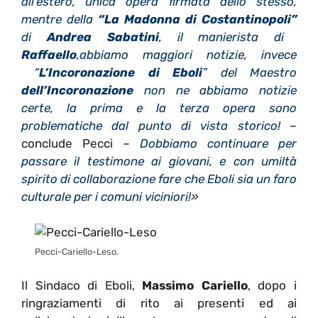
all’estero, unica opera firmata dello stesso,
mentre della
“La Madonna di Costantinopoli”
di
Andrea Sabatini
, il manierista di
Raffaello
,abbiamo maggiori notizie, invece
“
L’Incoronazione di Eboli
” del Maestro
dell’Incoronazione
non ne abbiamo notizie
certe, la prima e la terza opera sono
problematiche dal punto di vista storico!
–
conclude Pecci –
Dobbiamo continuare per
passare il testimone ai giovani, e con umiltà
spirito di collaborazione fare che Eboli sia un faro
culturale per i comuni viciniori!
»
Pecci-Cariello-Leso.
Il Sindaco di Eboli,
Massimo Cariello
, dopo i
ringraziamenti di rito ai presenti ed ai