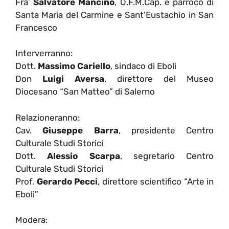
Fra’
Salvatore Mancino
, O.F.M.Cap. e parroco di
Santa Maria del Carmine e Sant’Eustachio in San
Francesco
Interverranno:
Dott.
Massimo Cariello
, sindaco di Eboli
Don
Luigi Aversa
, direttore del Museo
Diocesano “San Matteo” di Salerno
Relazioneranno:
Cav.
Giuseppe Barra
, presidente Centro
Culturale Studi Storici
Dott.
Alessio Scarpa
, segretario Centro
Culturale Studi Storici
Prof.
Gerardo Pecci
, direttore scientifico “Arte in
Eboli”
Modera: