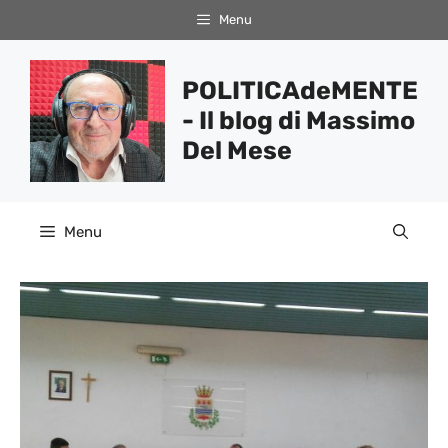
Vai
Menu
al
contenuto
POLITICAdeMENTE
- Il blog di Massimo
Del Mese
Menu