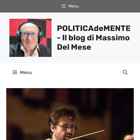
Vai
Menu
al
contenuto
POLITICAdeMENTE
- Il blog di Massimo
Del Mese
Menu