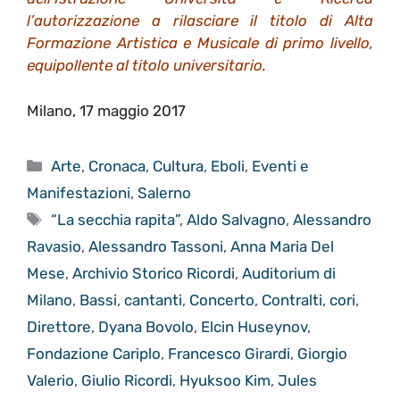
l’autorizzazione a rilasciare il titolo di Alta
Formazione Artistica e Musicale di primo livello,
equipollente al titolo universitario.
Milano, 17 maggio 2017
Categorie
Arte
,
Cronaca
,
Cultura
,
Eboli
,
Eventi e
Manifestazioni
,
Salerno
Tag
“La secchia rapita”
,
Aldo Salvagno
,
Alessandro
Ravasio
,
Alessandro Tassoni
,
Anna Maria Del
Mese
,
Archivio Storico Ricordi
,
Auditorium di
Milano
,
Bassi
,
cantanti
,
Concerto
,
Contralti
,
cori
,
Direttore
,
Dyana Bovolo
,
Elcin Huseynov
,
Fondazione Cariplo
,
Francesco Girardi
,
Giorgio
Valerio
,
Giulio Ricordi
,
Hyuksoo Kim
,
Jules