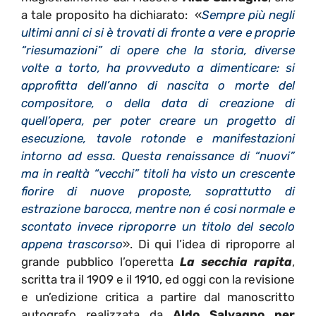
a tale proposito ha dichiarato: «
Sempre più negli
ultimi anni ci si è trovati di fronte a vere e proprie
“riesumazioni” di opere che la storia, diverse
volte a torto, ha provveduto a dimenticare: si
approfitta dell’anno di nascita o morte del
compositore, o della data di creazione di
quell’opera, per poter creare un progetto di
esecuzione, tavole rotonde e manifestazioni
intorno ad essa. Questa renaissance di “nuovi”
ma in realtà “vecchi” titoli ha visto un crescente
fiorire di nuove proposte, soprattutto di
estrazione barocca, mentre non é cosi normale e
scontato invece riproporre un titolo del secolo
appena trascorso
». Di qui l’idea di riproporre al
grande pubblico l’operetta
La secchia rapita
,
scritta tra il 1909 e il 1910, ed oggi con la revisione
e un’edizione critica a partire dal manoscritto
autografo realizzata da
Aldo Salvagno per