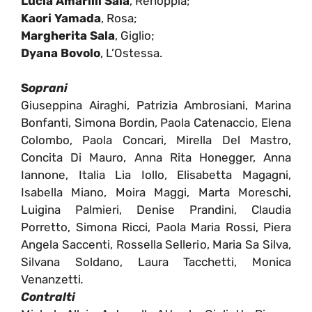
Lucia Amarilli Sala
, Renoppia;
Kaori Yamada
, Rosa;
Margherita Sala
, Giglio;
Dyana Bovolo
, L’Ostessa.
S
oprani
Giuseppina Airaghi, Patrizia Ambrosiani, Marina
Bonfanti, Simona Bordin, Paola Catenaccio, Elena
Colombo, Paola Concari, Mirella Del Mastro,
Concita Di Mauro, Anna Rita Honegger, Anna
Iannone, Italia Lia Iollo, Elisabetta Magagni,
Isabella Miano, Moira Maggi, Marta Moreschi,
Luigina Palmieri, Denise Prandini, Claudia
Porretto, Simona Ricci, Paola Maria Rossi, Piera
Angela Saccenti, Rossella Sellerio, Maria Sa Silva,
Silvana Soldano, Laura Tacchetti, Monica
Venanzetti
.
Contralti