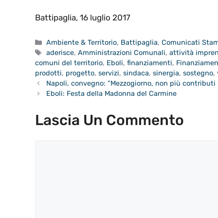
Battipaglia, 16 luglio 2017
Categorie
Ambiente & Territorio
,
Battipaglia
,
Comunicati Sta
Tag
aderisce
,
Amministrazioni Comunali
,
attività impren
comuni del territorio
,
Eboli
,
finanziamenti
,
Finanziamen
prodotti
,
progetto
,
servizi
,
sindaca
,
sinergia
,
sostegno
,
Napoli, convegno: “Mezzogiorno, non più contributi 
Eboli: Festa della Madonna del Carmine
Lascia Un Commento
Commento