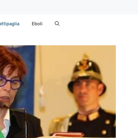
attipaglia
Eboli