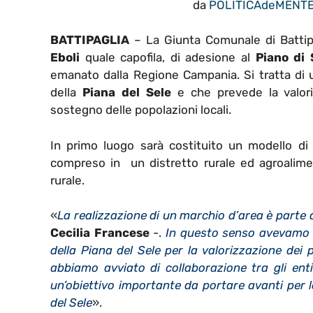
da
POLITICAdeMENT
BATTIPAGLIA
– La Giunta Comunale di Battipa
Eboli
quale capofila, di adesione al
Piano di 
emanato dalla Regione Campania. Si tratta di 
della
Piana del Sele
e che prevede la valoriz
sostegno delle popolazioni locali.
In primo luogo sarà costituito un modello di 
compreso in un distretto rurale ed agroalimenta
rurale.
«
La realizzazione di un marchio d’area è part
Cecilia Francese
-.
In questo senso avevamo g
della Piana del Sele per la valorizzazione dei 
abbiamo avviato di collaborazione tra gli enti 
un’obiettivo importante da portare avanti per lo
del Sele
».