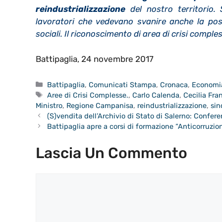
reindustrializzazione
del nostro territorio. 
lavoratori che vedevano svanire anche la poss
sociali. Il riconoscimento di area di crisi compl
Battipaglia, 24 novembre 2017
Categorie
Battipaglia
,
Comunicati Stampa
,
Cronaca
,
Economi
Tag
Aree di Crisi Complesse.
,
Carlo Calenda
,
Cecilia Fra
Ministro
,
Regione Campanisa
,
reindustrializzazione
,
sin
(S)vendita dell’Archivio di Stato di Salerno: Confe
Battipaglia apre a corsi di formazione “Anticorruzio
Lascia Un Commento
Commento