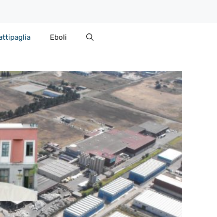
attipaglia
Eboli