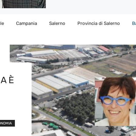
le
Campania
Salerno
Provincia di Salerno
B
IA È
ONOMIA