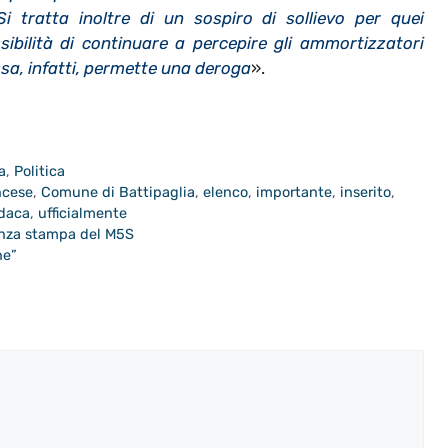
Si tratta inoltre di un sospiro di sollievo per quei
ibilità di continuare a percepire gli ammortizzatori
essa, infatti, permette una deroga
».
a
,
Politica
ncese
,
Comune di Battipaglia
,
elenco
,
importante
,
inserito
,
daca
,
ufficialmente
renza stampa del M5S
ne”