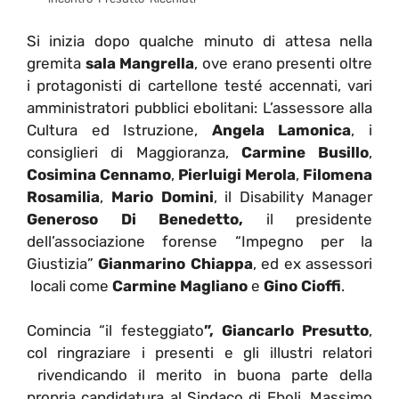
Si inizia dopo qualche minuto di attesa nella
gremita
sala Mangrella
, ove erano presenti oltre
i protagonisti di cartellone testé accennati, vari
amministratori pubblici ebolitani: L’assessore alla
Cultura ed Istruzione,
Angela Lamonica
, i
consiglieri di Maggioranza,
Carmine Busillo
,
Cosimina Cennamo
,
Pierluigi Merola
,
Filomena
Rosamilia
,
Mario Domini
, il Disability Manager
Generoso Di Benedetto,
il presidente
dell’associazione forense “Impegno per la
Giustizia”
Gianmarino Chiappa
, ed ex assessori
locali come
Carmine Magliano
e
Gino Cioffi
.
Comincia “il festeggiato
”, Giancarlo Presutto
,
col ringraziare i presenti e gli illustri relatori
rivendicando il merito in buona parte della
propria candidatura al Sindaco di Eboli, Massimo