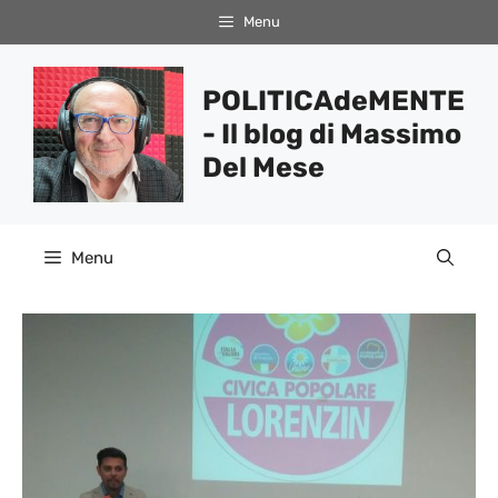
Vai
Menu
al
contenuto
POLITICAdeMENTE
- Il blog di Massimo
Del Mese
Menu