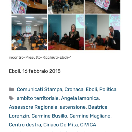
incontro-Presutto-Ricchiuti-Eboli-1
Eboli, 16 febbraio 2018
Categorie
Comunicati Stampa
,
Cronaca
,
Eboli
,
Politica
Tag
ambito territoriale
,
Angela lamonica
,
Assessore Regionale
,
astensione
,
Beatrice
Lorenzin
,
Carmine Busillo
,
Carmine Magliano
,
Centro destra
,
Ciriaco De Mita
,
CIVICA