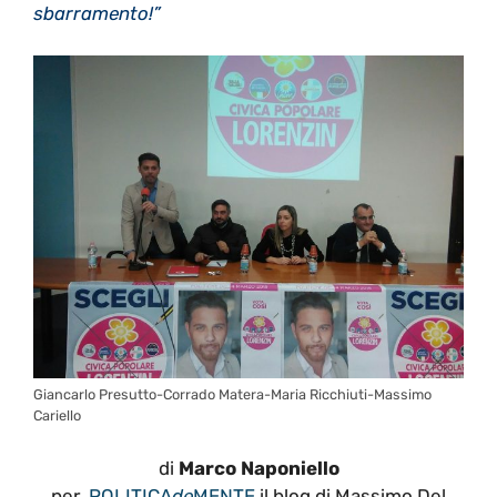
sbarramento!”
Giancarlo Presutto-Corrado Matera-Maria Ricchiuti-Massimo
Cariello
di
Marco Naponiello
per
POLITICA
de
MENTE
il blog di Massimo Del