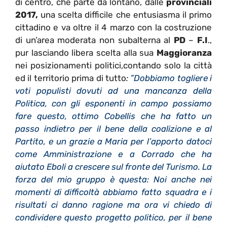
di centro, che parte da lontano, dalle
provinciali
2017,
una scelta difficile che entusiasma il primo
cittadino e va oltre il 4 marzo con la costruzione
di un’area moderata non subalterna al
PD
–
F.I
.,
pur lasciando libera scelta alla sua
Maggioranza
nei posizionamenti politici,contando solo la città
ed il territorio prima di tutto
:
”Dobbiamo togliere i
voti populisti dovuti ad una mancanza della
Politica, con gli esponenti in campo possiamo
fare questo, ottimo Cobellis che ha fatto un
passo indietro per il bene della coalizione e al
Partito, e un grazie a Maria per l’apporto datoci
come Amministrazione e a Corrado che ha
aiutato Eboli a crescere sul fronte del Turismo. La
forza del mio gruppo è questa: Noi anche nei
momenti di difficoltà abbiamo fatto squadra e i
risultati ci danno ragione ma ora vi chiedo di
condividere questo progetto politico, per il bene