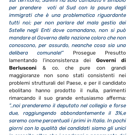
sul territorio, Salvini ha solo cambiato il simbolo
per prendere voti al Sud con la paura degli
immigrati che è una problematica riguardante
tutti noi; per non parlare del mala gestio dei
5stelle negli Enti dove comandano, non si può
mandare al Governo della nazione coloro che non
conoscono, per assurdo, neanche cosa sia una
delibera comunale!”
Prosegue Presutto
lamentando l’inconsistenza dei
Governi di
Berlusconi
& co. che pure con grandi
maggioranze non sono stati consistenti nei
problemi strutturali del Paese, e per il candidato
ebolitano hanno prodotto il nulla, parimenti
rimarcando il suo grande entusiasmo afferma
:
”..noi prenderemo il deputato nel collegio e forse
due, raggiungendo abbondantemente il 3%,e
saremo come percentuali i primi in Italia. In pochi
giorni con la qualità dei candidati siamo gli unici