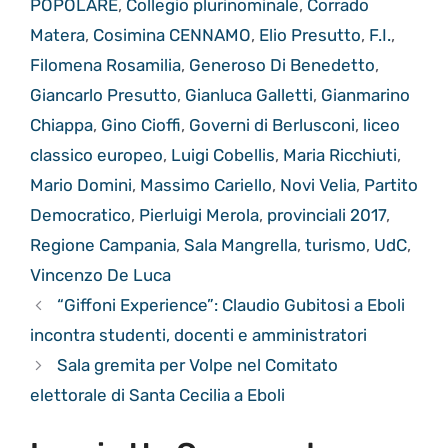
POPOLARE
,
Collegio plurinominale
,
Corrado
Matera
,
Cosimina CENNAMO
,
Elio Presutto
,
F.I.
,
Filomena Rosamilia
,
Generoso Di Benedetto
,
Giancarlo Presutto
,
Gianluca Galletti
,
Gianmarino
Chiappa
,
Gino Cioffi
,
Governi di Berlusconi
,
liceo
classico europeo
,
Luigi Cobellis
,
Maria Ricchiuti
,
Mario Domini
,
Massimo Cariello
,
Novi Velia
,
Partito
Democratico
,
Pierluigi Merola
,
provinciali 2017
,
Regione Campania
,
Sala Mangrella
,
turismo
,
UdC
,
Vincenzo De Luca
“Giffoni Experience”: Claudio Gubitosi a Eboli
incontra studenti, docenti e amministratori
Sala gremita per Volpe nel Comitato
elettorale di Santa Cecilia a Eboli