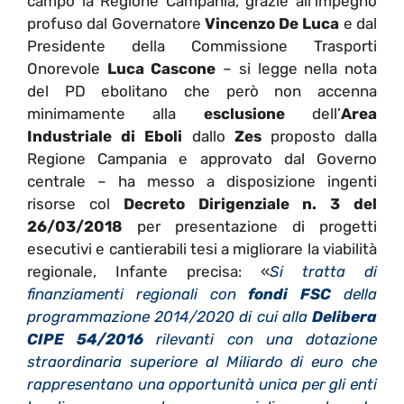
campo la Regione Campania, grazie all’impegno
profuso dal Governatore
Vincenzo De Luca
e dal
Presidente della Commissione Trasporti
Onorevole
Luca Cascone
– si legge nella nota
del PD ebolitano che però non accenna
minimamente alla
esclusione
dell’
Area
Industriale di Eboli
dallo
Zes
proposto dalla
Regione Campania e approvato dal Governo
centrale – ha messo a disposizione ingenti
risorse col
Decreto Dirigenziale n. 3 del
26/03/2018
per presentazione di progetti
esecutivi e cantierabili tesi a migliorare la viabilità
regionale, Infante precisa: «
Si tratta di
finanziamenti regionali con
fondi FSC
della
programmazione 2014/2020 di cui alla
Delibera
CIPE 54/2016
rilevanti con una dotazione
straordinaria superiore al Miliardo di euro che
rappresentano una opportunità unica per gli enti