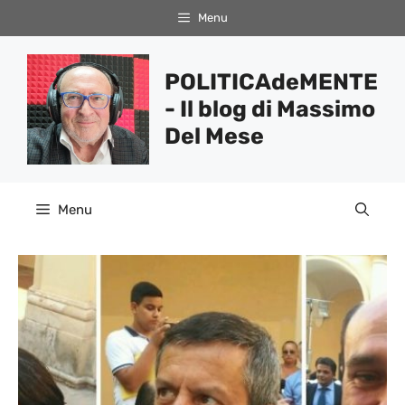
Vai
Menu
al
contenuto
POLITICAdeMENTE
- Il blog di Massimo
Del Mese
Menu