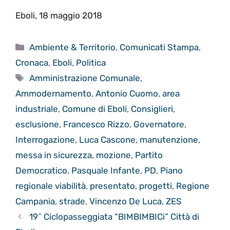
Eboli, 18 maggio 2018
Categorie
Ambiente & Territorio
,
Comunicati Stampa
,
Cronaca
,
Eboli
,
Politica
Tag
Amministrazione Comunale
,
Ammodernamento
,
Antonio Cuomo
,
area
industriale
,
Comune di Eboli
,
Consiglieri
,
esclusione
,
Francesco Rizzo
,
Governatore
,
Interrogazione
,
Luca Cascone
,
manutenzione
,
messa in sicurezza
,
mozione
,
Partito
Democratico
,
Pasquale Infante
,
PD
,
Piano
regionale viabilità
,
presentato
,
progetti
,
Regione
Campania
,
strade
,
Vincenzo De Luca
,
ZES
19^ Ciclopasseggiata “BIMBIMBICi” Città di