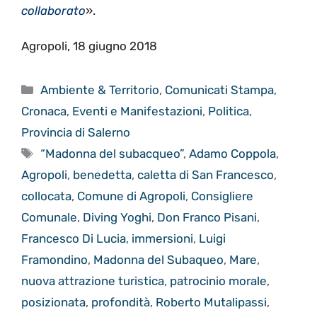
collaborato
».
Agropoli, 18 giugno 2018
Categorie
Ambiente & Territorio
,
Comunicati Stampa
,
Cronaca
,
Eventi e Manifestazioni
,
Politica
,
Provincia di Salerno
Tag
“Madonna del subacqueo”
,
Adamo Coppola
,
Agropoli
,
benedetta
,
caletta di San Francesco
,
collocata
,
Comune di Agropoli
,
Consigliere
Comunale
,
Diving Yoghi
,
Don Franco Pisani
,
Francesco Di Lucia
,
immersioni
,
Luigi
Framondino
,
Madonna del Subaqueo
,
Mare
,
nuova attrazione turistica
,
patrocinio morale
,
posizionata
,
profondità
,
Roberto Mutalipassi
,