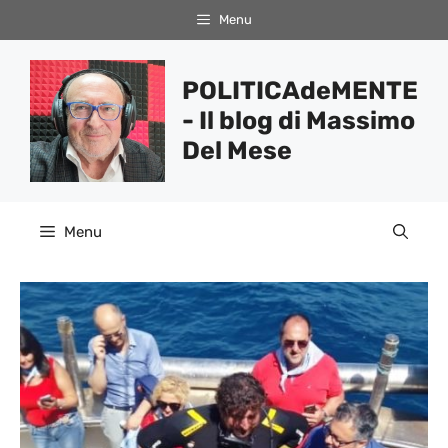
Vai
Menu
al
contenuto
POLITICAdeMENTE
- Il blog di Massimo
Del Mese
Menu