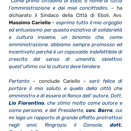
“
Come primo cittadino di Eboli, a nome di tutta
l’amministrazione e dei miei concittadini,
– ha
dichiarato il Sindaco della Città di Eboli, Avv.
Massimo Cariello
–
esprimo tutto il mio orgoglio
ed entusiasmo per questa iniziativa di solidarietà
e cultura insieme, un binomio che, come
amministrazione, abbiamo sempre promosso ed
incentivato perché è un caposaldo indefettibile di
crescita del senso di umanità, obiettivo
quest’ultimo cui la cultura deve tendere.
Pertanto
– conclude Cariello –
sarò felice di
portare il mio saluto e quello della città che
amministro e di essere al fianco dell’ autore, Dott.
Lio Fiorentino
, che stimo molto come autore e
come persona, e del Presidente,
cav. Barra
, cui
mi lega un rapporto di grande affetto protrattosi
negli anni. Ringrazio il Console,
dott.