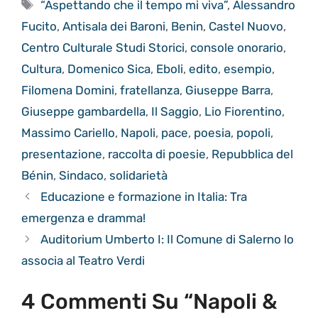
Tag
“Aspettando che il tempo mi viva”
,
Alessandro
Fucito
,
Antisala dei Baroni
,
Benin
,
Castel Nuovo
,
Centro Culturale Studi Storici
,
console onorario
,
Cultura
,
Domenico Sica
,
Eboli
,
edito
,
esempio
,
Filomena Domini
,
fratellanza
,
Giuseppe Barra
,
Giuseppe gambardella
,
Il Saggio
,
Lio Fiorentino
,
Massimo Cariello
,
Napoli
,
pace
,
poesia
,
popoli
,
presentazione
,
raccolta di poesie
,
Repubblica del
Bénin
,
Sindaco
,
solidarietà
Educazione e formazione in Italia: Tra
emergenza e dramma!
Auditorium Umberto I: Il Comune di Salerno lo
associa al Teatro Verdi
4 Commenti Su “Napoli &