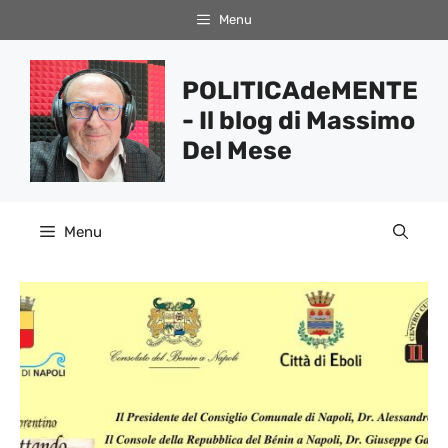
Vai
Menu
al
contenuto
POLITICAdeMENTE
- Il blog di Massimo
Del Mese
Menu