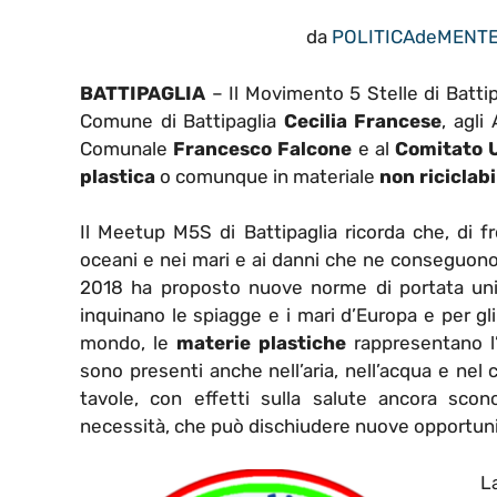
da
POLITICAdeMENT
BATTIPAGLIA
– Il Movimento 5 Stelle di Battip
Comune di Battipaglia
Cecilia Francese
, agli
Comunale
Francesco Falcone
e al
Comitato U
plastica
o comunque in materiale
non riciclab
Il Meetup M5S di Battipaglia ricorda che, di fr
oceani e nei mari e ai danni che ne conseguon
2018 ha proposto nuove norme di portata unio
inquinano le spiagge e i mari d’Europa e per gl
mondo, le
materie plastiche
rappresentano l’
sono presenti anche nell’aria, nell’acqua e nel
tavole, con effetti sulla salute ancora scono
necessità, che può dischiudere nuove opportuni
L