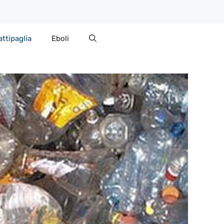
attipaglia
Eboli