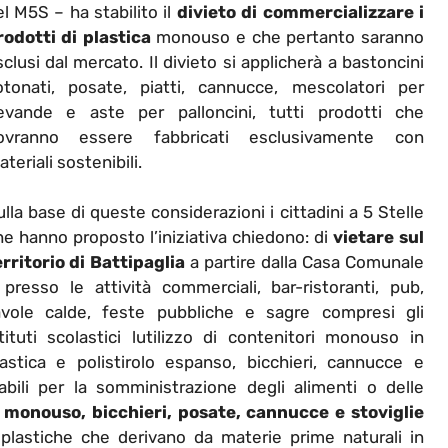
l M5S – ha stabilito il
divieto di commercializzare i
rodotti di plastica
monouso e che pertanto saranno
clusi dal mercato. Il divieto si applicherà a bastoncini
otonati, posate, piatti, cannucce, mescolatori per
evande e aste per palloncini, tutti prodotti che
ovranno essere fabbricati esclusivamente con
teriali sostenibili.
lla base di queste considerazioni i cittadini a 5 Stelle
he hanno proposto l’iniziativa chiedono: di
vietare sul
erritorio di Battipaglia
a partire dalla Casa Comunale
 presso le attività commerciali, bar-ristoranti, pub,
avole calde, feste pubbliche e sagre compresi gli
stituti scolastici lutilizzo di contenitori monouso in
lastica e polistirolo espanso, bicchieri, cannucce e
abili per la somministrazione degli alimenti o delle
 monouso, bicchieri, posate, cannucce e stoviglie
plastiche che derivano da materie prime naturali in