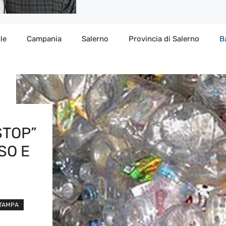
le
Campania
Salerno
Provincia di Salerno
B
STOP”
SO E
STAMPA