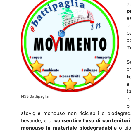
de
p
es
c
b
d
ma
Su
c
t
e
t
M5S Battipaglia
i
p
stoviglie monouso non riciclabili o biodegrad
bevande, e di
consentire l’uso di contenitori
monouso in materiale biodegradabile
o bio