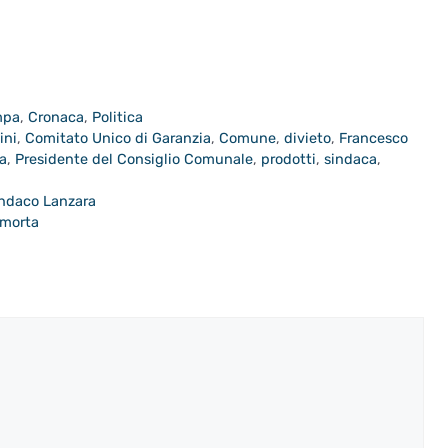
mpa
,
Cronaca
,
Politica
ini
,
Comitato Unico di Garanzia
,
Comune
,
divieto
,
Francesco
ca
,
Presidente del Consiglio Comunale
,
prodotti
,
sindaca
,
indaco Lanzara
 morta