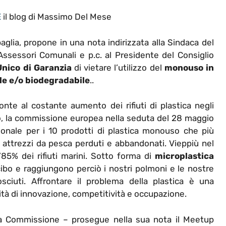
E
il blog di Massimo Del Mese
aglia, propone in una nota indirizzata alla Sindaca del
 Assessori Comunali e p.c. al Presidente del Consiglio
nico di Garanzia
di vietare l’utilizzo del
monouso in
ile e/o biodegradabile
..
onte al costante aumento dei rifiuti di plastica negli
o, la commissione europea nella seduta del 28 maggio
nale per i 10 prodotti di plastica monouso che più
i attrezzi da pesca perduti e abbandonati. Vieppiù nel
85% dei rifiuti marini. Sotto forma di
microplastica
 cibo e raggiungono perciò i nostri polmoni e le nostre
sciuti. Affrontare il problema della plastica è una
tà di innovazione, competitività e occupazione.
a Commissione – prosegue nella sua nota il Meetup