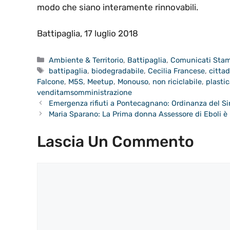
modo che siano interamente rinnovabili.
Battipaglia, 17 luglio 2018
Categorie
Ambiente & Territorio
,
Battipaglia
,
Comunicati Sta
Tag
battipaglia
,
biodegradabile
,
Cecilia Francese
,
cittad
Falcone
,
M5S
,
Meetup
,
Monouso
,
non riciclabile
,
plasti
venditamsomministrazione
Emergenza rifiuti a Pontecagnano: Ordinanza del S
Maria Sparano: La Prima donna Assessore di Eboli è
Lascia Un Commento
Commento