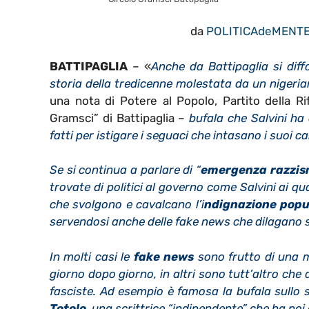
da
POLITICAdeMENT
BATTIPAGLIA
– «
Anche da Battipaglia si diff
storia della tredicenne molestata da un nigeria
una nota di Potere al Popolo, Partito della R
Gramsci” di Battipaglia –
bufala che Salvini ha
fatti per istigare i seguaci che intasano i suoi ca
Se si continua a parlare di “
emergenza razzi
trovate di politici al governo come Salvini ai qua
che svolgono e cavalcano l’i
ndignazione popu
servendosi anche delle fake news che dilagano 
In molti casi le
fake news
sono frutto di una 
giorno dopo giorno, in altri sono tutt’altro che
fasciste. Ad esempio è famosa la bufala sullo 
Totolo
, una scrittrice “indipendente” che ha po