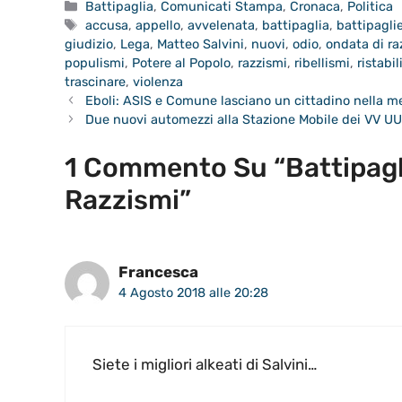
Categorie
Battipaglia
,
Comunicati Stampa
,
Cronaca
,
Politica
Tag
accusa
,
appello
,
avvelenata
,
battipaglia
,
battipagli
giudizio
,
Lega
,
Matteo Salvini
,
nuovi
,
odio
,
ondata di r
populismi
,
Potere al Popolo
,
razzismi
,
ribellismi
,
ristabil
trascinare
,
violenza
Eboli: ASIS e Comune lasciano un cittadino nella m
Due nuovi automezzi alla Stazione Mobile dei VV UU 
1 Commento Su “Battipagl
Razzismi”
Francesca
4 Agosto 2018 alle 20:28
Siete i migliori alkeati di Salvini…