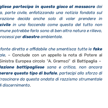
gliese partecipa in questo gioco al massacro
dei
, parte civile, enfatizzando una notizia fondata sul
trazione decida anche solo di voler prendere in
civile
in una faccenda come questa del tutto non
comune potrebbe farlo sono di ben altra natura e rilievo,
processi per
disastro
ambientale.
onte diretta e affidabile che smentisca tutte le
fake
ale
, – Conclude con un appello la nota di Potere al
inistra Europea circolo “A. Gramsci” di Battipaglia –
lazione battipagliese
sana e critica, non ancora
herare questo tipo di bufale
, partecipi allo sforzo di
sci trascinare da questa ondata di razzismo strumentale
di discernimento
.