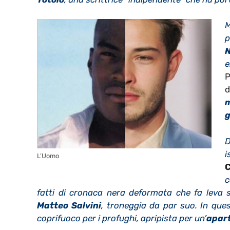
M
p
N
e
P
m
g
D
i
L’Uomo
C
c
fatti di cronaca nera deformata che fa leva sul
Matteo Salvini
, troneggia da par suo. In que
coprifuoco per i profughi, apripista per un’
apar