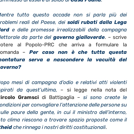
entre tutto questo accade non si parla più dei
roblemi reali del Paese, dei
soldi rubati dalla Lega
ord
e delle promesse irrealizzabili della campagna
lettorale da parte del
governo gialloverde
. – scrive
otere al Popolo-PRC che arriva a formulare la
domanda –
Per caso non è che tutta questa
ontatura serva a nascondere la vacuità del
overno?
opo mesi di campagna d’odio e relativi atti violenti
spirati da quest’ultima,
– si legge nella nota del
ircolo Gramsci
di Battipaglia –
si sono create le
ondizioni per convogliare l’attenzione delle persone su
le paure della gente, in cui il ministro dell’interno,
sto clima riescono a trovare spazio proposte come il
theid
che rinnega i nostri diritti costituzionali
.