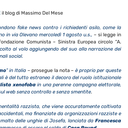
E
il blog di Massimo Del Mese
ondono fake news contro i richiedenti asilo, come la
no in via Olevano mercoledì 1 agosto u.s.,
– si legge in
ifondazione Comunista – Sinistra Europea circolo “A.
 colto al volo aggiungendo del suo alla narrazione dei
nali social.
smo
” in Italia
– prosegue la nota –
è proprio per queste
li è del tutto estraneo il decoro del ruolo istituzionale
lista xenofoba
in una perenne campagna elettorale,
sul web senza controllo e senza smentite
.
mentalità razzista, che viene accuratamente coltivata
 accidentali, ma finanziate da organizzazioni razziste e
smalto delle unghie di Josefa, lanciata da
Francesca
i ammesso di essere al soldo di
Casa Pound
.