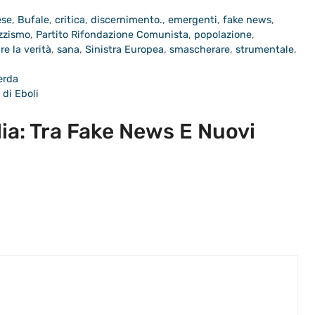
ese
,
Bufale
,
critica
,
discernimento.
,
emergenti
,
fake news
,
azzismo
,
Partito Rifondazione Comunista
,
popolazione
,
ire la verità
,
sana
,
Sinistra Europea
,
smascherare
,
strumentale
,
erda
di Eboli
ia: Tra Fake News E Nuovi