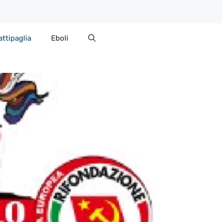
attipaglia
Eboli