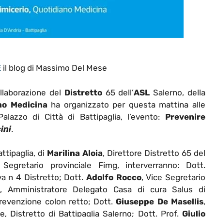
E
il blog di Massimo Del Mese
ollaborazione del
Distretto
65 dell’
ASL
Salerno, della
no Medicina
ha organizzato per questa mattina alle
alazzo di Città di Battipaglia, l’evento:
Prevenire
ini
.
ttipaglia, di
Marilina Aloia
, Direttore Distretto 65 del
 Segretario provinciale Fimg, interverranno: Dott.
va n 4 Distretto; Dott.
Adolfo Rocco
, Vice Segretario
, Amministratore Delegato Casa di cura Salus di
revenzione colon retto; Dott.
Giuseppe De Masellis
,
, Distretto di Battipaglia Salerno; Dott. Prof.
Giulio