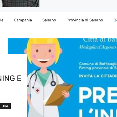
le
Campania
Salerno
Provincia di Salerno
B
:
NING E
ITICA