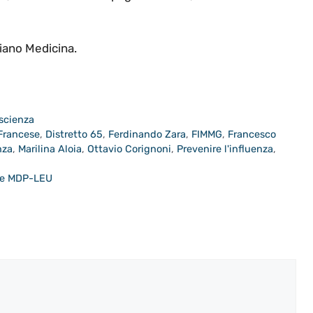
diano Medicina.
scienza
 Francese
,
Distretto 65
,
Ferdinando Zara
,
FIMMG
,
Francesco
nza
,
Marilina Aloia
,
Ottavio Corignoni
,
Prevenire l'influenza
,
one MDP-LEU