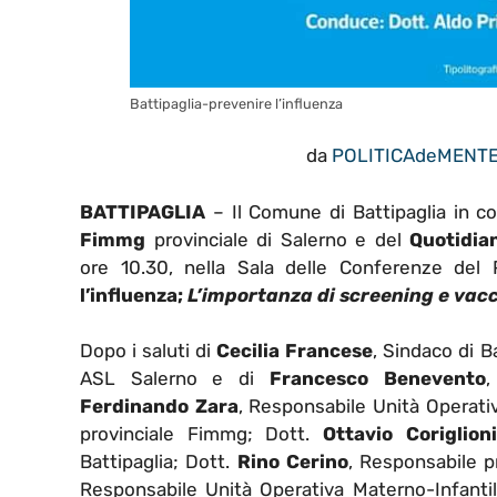
Battipaglia-prevenire l’influenza
da
POLITICAdeMENT
BATTIPAGLIA
– Il Comune di Battipaglia in c
Fimmg
provinciale di Salerno e del
Quotidia
ore 10.30, nella Sala delle Conferenze del P
l’influenza;
L’importanza di screening e vacc
Dopo i saluti di
Cecilia Francese
, Sindaco di Ba
ASL Salerno e di
Francesco Benevento
,
Ferdinando Zara
, Responsabile Unità Operati
provinciale Fimmg; Dott.
Ottavio Coriglioni
Battipaglia; Dott.
Rino Cerino
, Responsabile p
Responsabile Unità Operativa Materno-Infantile