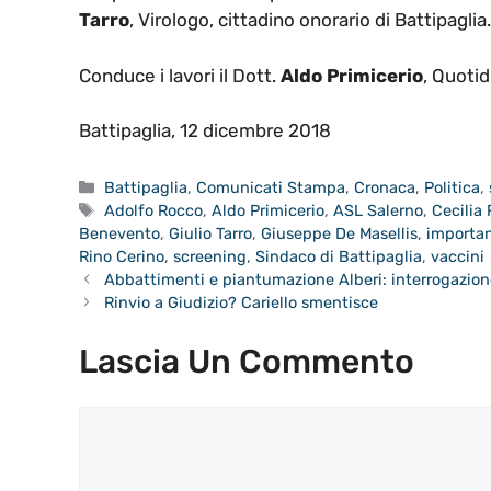
Tarro
, Virologo, cittadino onorario di Battipaglia.
Conduce i lavori il Dott.
Aldo Primicerio
, Quoti
Battipaglia, 12 dicembre 2018
Categorie
Battipaglia
,
Comunicati Stampa
,
Cronaca
,
Politica
,
Tag
Adolfo Rocco
,
Aldo Primicerio
,
ASL Salerno
,
Cecilia
Benevento
,
Giulio Tarro
,
Giuseppe De Masellis
,
importa
Rino Cerino
,
screening
,
Sindaco di Battipaglia
,
vaccini
Abbattimenti e piantumazione Alberi: interrogazi
Rinvio a Giudizio? Cariello smentisce
Lascia Un Commento
Commento