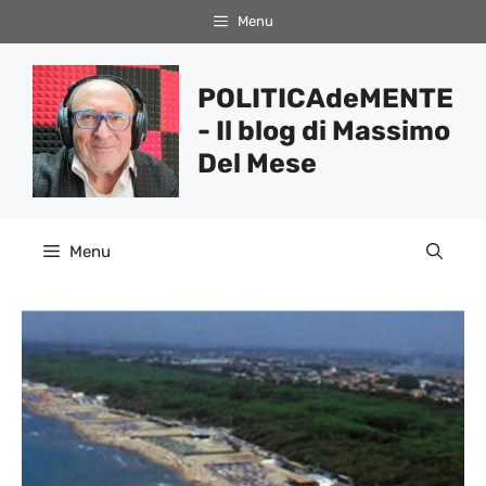
Vai
Menu
al
contenuto
POLITICAdeMENTE
- Il blog di Massimo
Del Mese
Menu