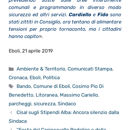
comunali e programmando in diverso modo
sicurezza ed altri servizi.
Cardiello
e
Fido
sono
stati zittiti in Consiglio, ora tentano di alimentare
tensioni per proprio tornaconto, ma i cittadini
hanno capito
».
Eboli, 21 aprile 2019
Categorie
Ambiente & Territorio
,
Comunicati Stampa
,
Cronaca
,
Eboli
,
Politica
Tag
Bando
,
Comune di Eboli
,
Cosimo Pio Di
Benedetto
,
Litoranea
,
Massimo Cariello
,
parcheggi
,
sicurezza
,
Sindaco
Cisal sugli Stipendi Alba: Ancora silenzio dalla
Sindaca
“Festa del Caciocavallo Podolico e della