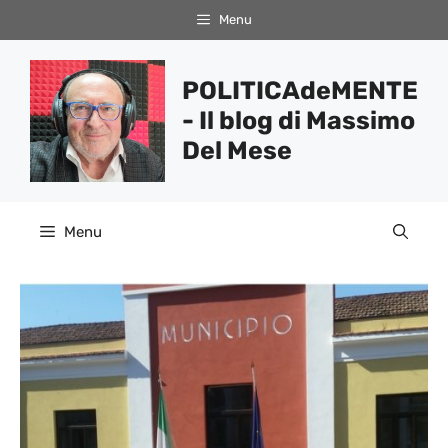
Vai
Menu
al
contenuto
POLITICAdeMENTE
- Il blog di Massimo
Del Mese
Menu