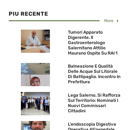
PIU RECENTE
More
Tumori Apparato
Digerente. Il
Gastroenterologo
Salernitano Attilio
Maurano Ospite Su RAI 1
Balneazione E Qualità
Delle Acque Sul Litorale
Di Battipaglia. Incontro In
Prefettura
Lega Salerno, Si Rafforza
Sul Territorio: Nominati I
Nuovi Commissari
Cittadini
L’endoscopia Digestiva
Operativa All’ospedale