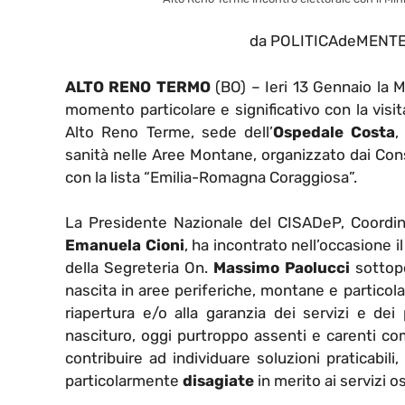
da POLITICAdeMENTE i
ALTO RENO TERMO
(BO) – Ieri 13 Gennaio la 
momento particolare e significativo con la visit
Alto Reno Terme, sede dell’
Ospedale Costa
,
sanità nelle Aree Montane, organizzato dai Cons
con la lista “Emilia-Romagna Coraggiosa”.
La Presidente Nazionale del CISADeP, Coordina
Emanuela Cioni
, ha incontrato nell’occasione i
della Segreteria On.
Massimo Paolucci
sottopo
nascita in aree periferiche, montane e particol
riapertura e/o alla garanzia dei servizi e dei
nascituro, oggi purtroppo assenti e carenti co
contribuire ad individuare soluzioni praticabil
particolarmente
disagiate
in merito ai servizi o