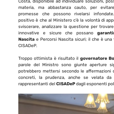
Costa, disponibile ad individuare soluzioni, poss
materia, ma abbastanza cauto, per evitar
promesse che possono rivelarsi infondate
positivo è che al Ministero c’è la volontà di app
sviscerare, analizzare la questione per trovare
innovative e sicure che possano
garanti
Nascita
e Percorsi Nascita sicuri; il che è una 
CISADeP.
Troppo ottimista è risultato il
governatore Bo
parole del Ministro sono giunte aperture si
potrebbero mettersi secondo le affermazioni de
concreti, la prudenza, anche se velata da
rappresentanti del
CISADeP
dagli esponenti poli