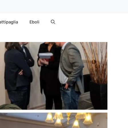
attipaglia
Eboli