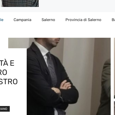
le
Campania
Salerno
Provincia di Salerno
B
TÀ E
RO
ISTRO
PIANO