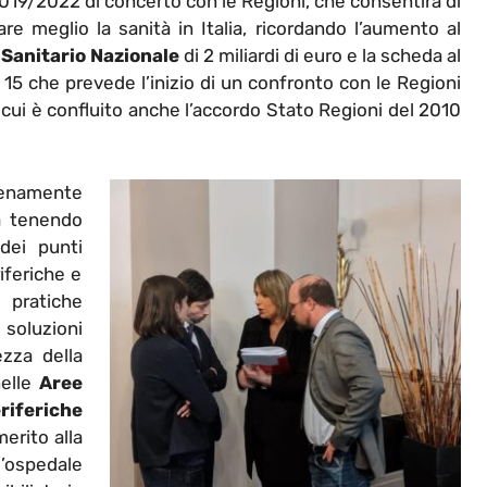
19/2022 di concerto con le Regioni, che consentirà di
rare meglio la sanità in Italia, ricordando l’aumento al
 Sanitario Nazionale
di 2 miliardi di euro e la scheda al
15 che prevede l’inizio di un confronto con le Regioni
n cui è confluito anche l’accordo Stato Regioni del 2010
pienamente
ia tenendo
dei punti
iferiche e
 pratiche
soluzioni
ezza della
nelle
Aree
riferiche
merito alla
l’ospedale