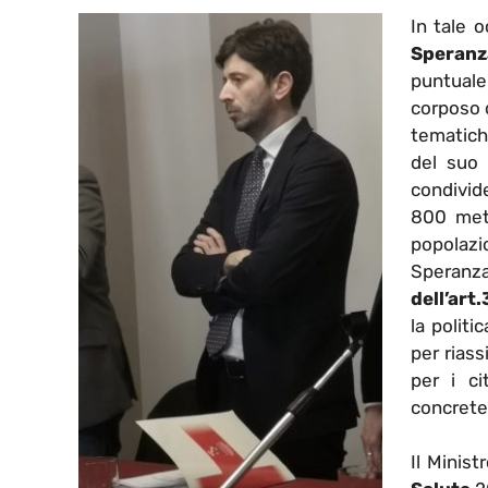
In tale o
Speranz
puntuale
corposo 
tematich
del suo 
condivid
800 metr
popolazi
Speranza,
dell’art
la politi
per riass
per i ci
concrete
Il Minist