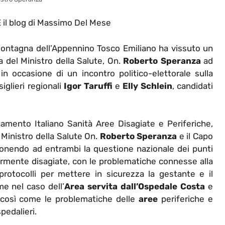
l blog di Massimo Del Mese
Montagna dell’Appennino Tosco Emiliano ha vissuto un
a del Ministro della Salute, On.
Roberto Speranza
ad
 in occasione di un incontro politico-elettorale sulla
iglieri regionali
Igor Taruffi
e
Elly Schlein
, candidati
mento Italiano Sanità Aree Disagiate e Periferiche,
l Ministro della Salute On.
Roberto Speranza
e il Capo
nendo ad entrambi la questione nazionale dei punti
armente disagiate, con le problematiche connesse alla
 protocolli per mettere in sicurezza la gestante e il
me nel caso dell’
Area servita dall’Ospedale Costa
e
i, così come le problematiche delle
aree
periferiche e
spedalieri.