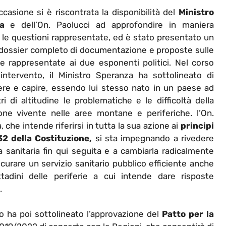
ccasione si è riscontrata la disponibilità del
Ministro
a
e dell’On. Paolucci ad approfondire in maniera
 le questioni rappresentate, ed è stato presentato un
dossier completo di documentazione e proposte sulle
e rappresentate ai due esponenti politici. Nel corso
intervento, il Ministro Speranza ha sottolineato di
ere e capire, essendo lui stesso nato in un paese ad
i di altitudine le problematiche e le difficoltà della
one vivente nelle aree montane e periferiche. l’On.
 che intende riferirsi in tutta la sua azione ai
principi
.32 della Costituzione,
si sta impegnando a rivedere
ca sanitaria fin qui seguita e a cambiarla radicalmente
icurare un servizio sanitario pubblico efficiente anche
ttadini delle periferie a cui intende dare risposte
.
ro ha poi sottolineato l’approvazione del
Patto per la