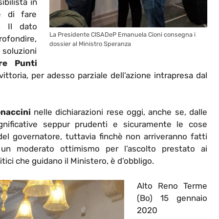
ibilista in
e di fare
. Il dato
La Presidente CISADeP Emanuela Cioni consegna i
rofondire,
dossier al Ministro Speranza
 soluzioni
re Punti
vittoria, per adesso parziale dell’azione intrapresa dal
naccini
nelle dichiarazioni rese oggi, anche se, dalle
gnificative seppur prudenti e sicuramente le cose
l governatore, tuttavia finchè non arriveranno fatti
 un moderato ottimismo per l’ascolto prestato ai
tici che guidano il Ministero, è d’obbligo.
Alto Reno Terme
(Bo) 15 gennaio
2020