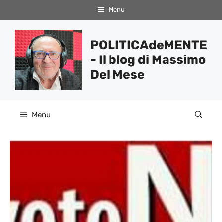
Vai
Menu
al
contenuto
POLITICAdeMENTE
- Il blog di Massimo
Del Mese
Menu