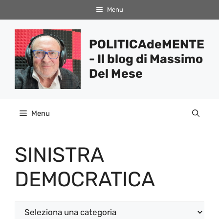
Vai
Menu
al
contenuto
POLITICAdeMENTE
- Il blog di Massimo
Del Mese
Menu
SINISTRA
DEMOCRATICA
Categorie