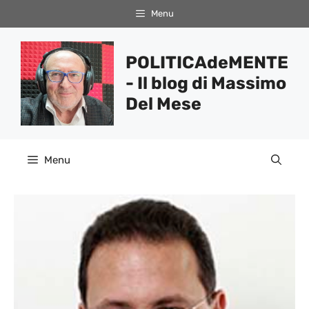
Vai
Menu
al
contenuto
POLITICAdeMENTE
- Il blog di Massimo
Del Mese
Menu