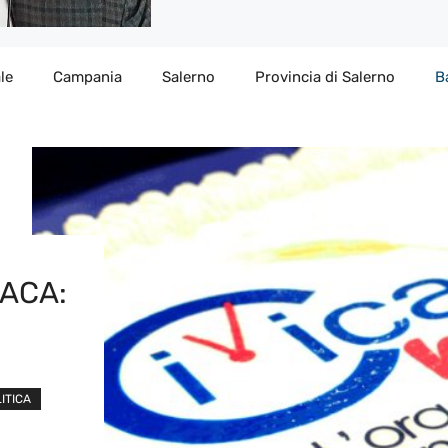
le
Campania
Salerno
Provincia di Salerno
B
DACA:
ITICA