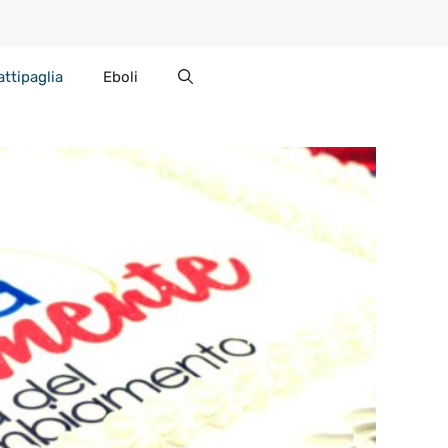
attipaglia
Eboli