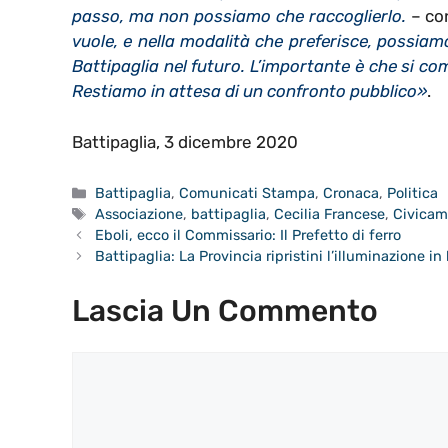
passo, ma non possiamo che raccoglierlo.
– co
vuole, e nella modalità che preferisce, possiam
Battipaglia nel futuro. L’importante è che si com
Restiamo in attesa di un confronto pubblico»
.
Battipaglia, 3 dicembre 2020
Categorie
Battipaglia
,
Comunicati Stampa
,
Cronaca
,
Politica
Tag
Associazione
,
battipaglia
,
Cecilia Francese
,
Civicam
Eboli, ecco il Commissario: Il Prefetto di ferro
Battipaglia: La Provincia ripristini l’illuminazione in
Lascia Un Commento
Commento