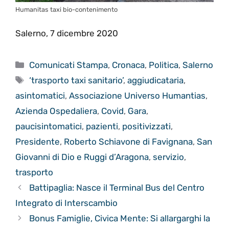
Humanitas taxi bio-contenimento
Salerno, 7 dicembre 2020
Categorie
Comunicati Stampa
,
Cronaca
,
Politica
,
Salerno
Tag
‘trasporto taxi sanitario’
,
aggiudicataria
,
asintomatici
,
Associazione Universo Humantias
,
Azienda Ospedaliera
,
Covid
,
Gara
,
paucisintomatici
,
pazienti
,
positivizzati
,
Presidente
,
Roberto Schiavone di Favignana
,
San
Giovanni di Dio e Ruggi d’Aragona
,
servizio
,
trasporto
Battipaglia: Nasce il Terminal Bus del Centro
Integrato di Interscambio
Bonus Famiglie, Civica Mente: Si allargarghi la