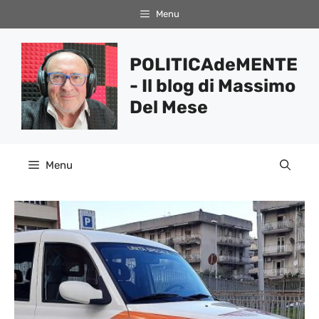
Vai
Menu
al
contenuto
POLITICAdeMENTE
- Il blog di Massimo
Del Mese
Menu