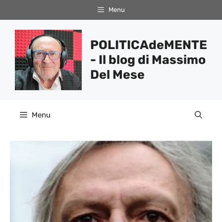
Vai
Menu
al
contenuto
POLITICAdeMENTE
- Il blog di Massimo
Del Mese
Menu