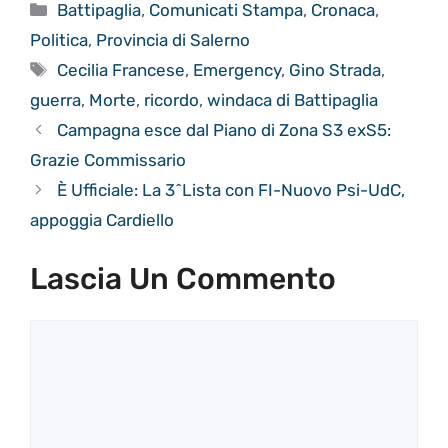
Categorie
Battipaglia
,
Comunicati Stampa
,
Cronaca
,
Politica
,
Provincia di Salerno
Tag
Cecilia Francese
,
Emergency
,
Gino Strada
,
guerra
,
Morte
,
ricordo
,
windaca di Battipaglia
Campagna esce dal Piano di Zona S3 exS5:
Grazie Commissario
È Ufficiale: La 3^Lista con FI-Nuovo Psi-UdC,
appoggia Cardiello
Lascia Un Commento
Commento