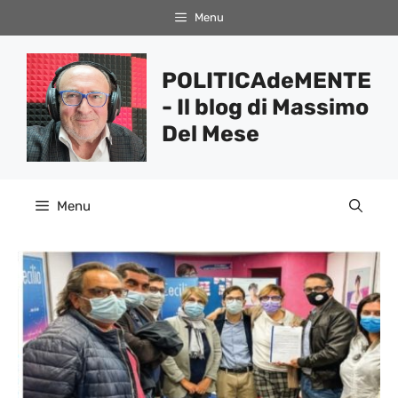
Vai
Menu
al
contenuto
POLITICAdeMENTE
- Il blog di Massimo
Del Mese
Menu