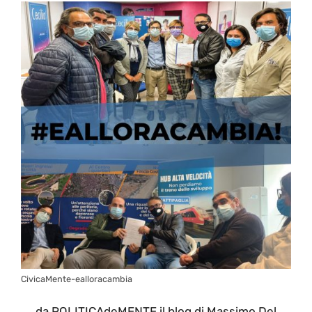
CivicaMente-ealloracambia
da POLITICAdeMENTE il blog di Massimo Del