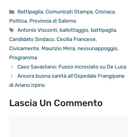
Categorie
Battipaglia
,
Comunicati Stampa
,
Cronaca
,
Politica
,
Provincia di Salerno
Tag
Antonio Visconti
,
ballottaggio
,
battipaglia
,
Candidato Sindaco
,
Cecilia Francese
,
Civicamente
,
Maurizio Mirra
,
nessunappoggio
,
Programma
Caso Savastano: Fuoco incrociato su De Luca
Ancora buona sanità all’Ospedale Frangipane
di Ariano Irpino
Lascia Un Commento
Commento