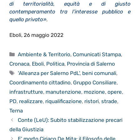
di territorialità, equità e di giusto
contemperamento tra l’interesse pubblico e
quello privato»
.
Eboli, 26 maggio 2022
Categorie
Ambiente & Territorio
,
Comunicati Stampa
,
Cronaca
,
Eboli
,
Politica
,
Provincia di Salerno
Tag
'Alleanza per Salerno PdL'
,
beni comunali
,
Coordinamento cittadino
,
Gruppo Consiliare
,
infrastrutture
,
manutenzione
,
mozione
,
opere
,
PD
,
realizzare
,
riqualificazione
,
ristori
,
strade
,
Terna
Conte (LeU): Subito stabilizzazione precari
della Giustizia
E’ morto Ciriaco De Mita: il Filosofo delle