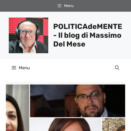
Vai
Menu
al
contenuto
POLITICAdeMENTE
- Il blog di Massimo
Del Mese
Menu