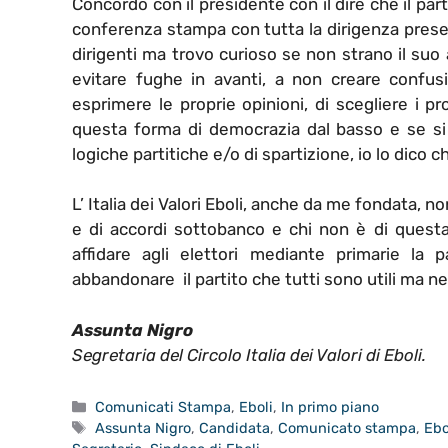
Concordo con il presidente con il dire che il pa
conferenza stampa con tutta la dirigenza presen
dirigenti ma trovo curioso se non strano il suo 
evitare fughe in avanti, a non creare confus
esprimere le proprie opinioni, di scegliere i p
questa forma di democrazia dal basso e se si
logiche partitiche e/o di spartizione, io lo dico
L’ Italia dei Valori Eboli, anche da me fondata, 
e di accordi sottobanco e chi non è di quest
affidare agli elettori mediante primarie la 
abbandonare il partito che tutti sono utili ma n
Assunta Nigro
Segretaria del Circolo Italia dei Valori di Eboli.
Categorie
Comunicati Stampa
,
Eboli
,
In primo piano
Tag
Assunta Nigro
,
Candidata
,
Comunicato stampa
,
Ebo