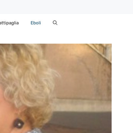
attipaglia
Eboli