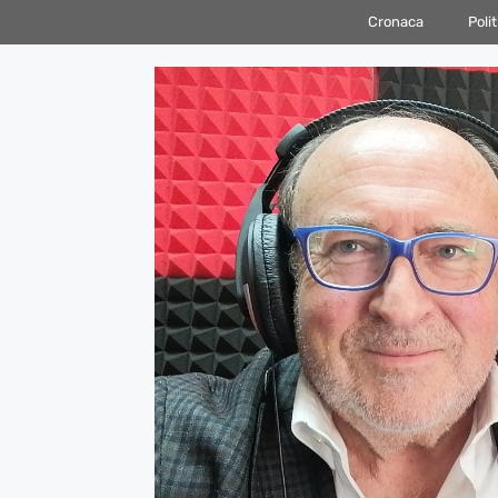
Vai
Cronaca
Polit
al
contenuto