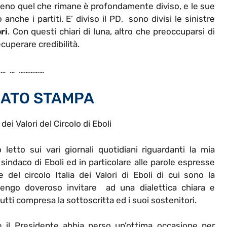
almeno quel che rimane è profondamente diviso, e le sue
nche i partiti. E’ diviso il PD, sono divisi le sinistre
ri
. Con questi chiari di luna, altro che preoccuparsi di
uperare credibilità.
… … ……………
ATO STAMPA
 dei Valori del Circolo di Eboli
letto sui vari giornali quotidiani riguardanti la mia
sindaco di Eboli ed in particolare alle parole espresse
 del circolo Italia dei Valori di Eboli di cui sono la
itengo doveroso invitare ad una dialettica chiara e
tutti compresa la sottoscritta ed i suoi sostenitori.
 il Presidente abbia perso un’ottima occasione per