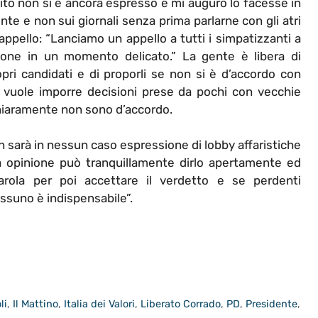
rtito non si è ancora espresso e mi auguro lo facesse in
te e non sui giornali senza prima parlarne con gli atri
appello: “Lanciamo un appello a tutti i simpatizzanti a
ione in un momento delicato.” La gente è libera di
ropri candidati e di proporli se non si è d’accordo con
 vuole imporre decisioni prese da pochi con vecchie
 chiaramente non sono d’accordo.
non sarà in nessun caso espressione di lobby affaristiche
a opinione può tranquillamente dirlo apertamente ed
parola per poi accettare il verdetto e se perdenti
essuno è indispensabile”.
li
,
Il Mattino
,
Italia dei Valori
,
Liberato Corrado
,
PD
,
Presidente
,