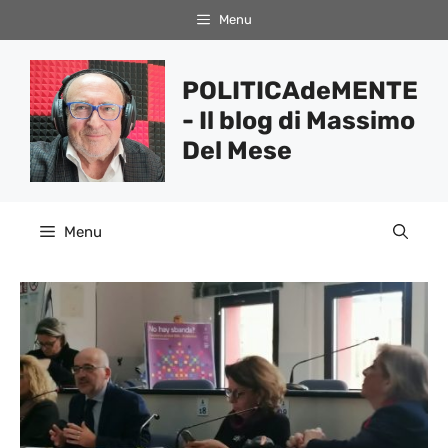
Vai
Menu
al
contenuto
POLITICAdeMENTE
- Il blog di Massimo
Del Mese
Menu