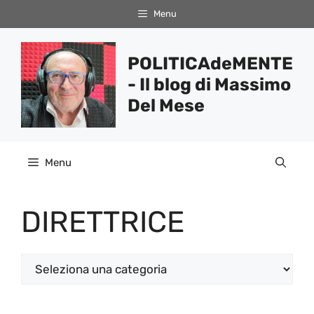
Vai
Menu
al
contenuto
POLITICAdeMENTE
- Il blog di Massimo
Del Mese
Menu
DIRETTRICE
Categorie