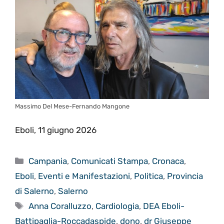
Massimo Del Mese-Fernando Mangone
Eboli, 11 giugno 2026
Categorie
Campania
,
Comunicati Stampa
,
Cronaca
,
Eboli
,
Eventi e Manifestazioni
,
Politica
,
Provincia
di Salerno
,
Salerno
Tag
Anna Coralluzzo
,
Cardiologia
,
DEA Eboli-
Battipaglia-Roccadaspide
,
dono
,
dr Giuseppe