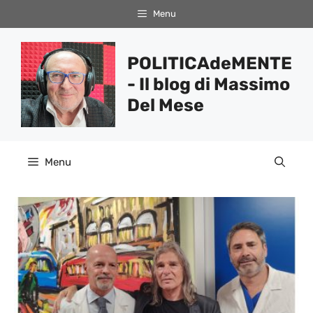
Vai
Menu
al
contenuto
POLITICAdeMENTE
- Il blog di Massimo
Del Mese
Menu