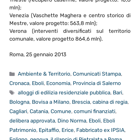
mln);
Venezia (Vaschette Maghera e centro storico di
Mestre, valore progetto: 563,8 mln);
Verona (interventi diversificati sul territorio
comunale, valore progetto 864,6 mln).
Roma, 25 gennaio 2013
Categorie
Ambiente & Territorio
,
Comunicati Stampa
,
Cronaca
,
Eboli
,
Economia
,
Provincia di Salerno
Tag
alloggi di edilizia residenziale pubblica
,
Bari
,
Bologna
,
Bovisa a Milano
,
Brescia
,
cabina di regia
,
Cagliari
,
Catania
,
Comune
,
comuni finanziati
,
delibera approvata
,
Dino Norma
,
Eboli
,
Eboli
Patrimonio
,
Epitaffio
,
Erice
,
Fabbricato ex IPSIA
,
Foligno
,
genova
,
il rilancio di Pietralata a Roma
,