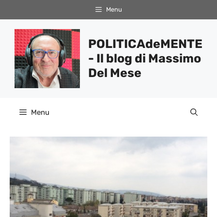
Vai
Menu
al
contenuto
POLITICAdeMENTE
- Il blog di Massimo
Del Mese
Menu