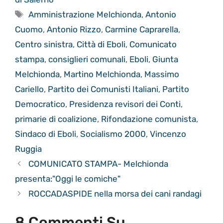
Tag
Amministrazione Melchionda
,
Antonio
Cuomo
,
Antonio Rizzo
,
Carmine Caprarella
,
Centro sinistra
,
Città di Eboli
,
Comunicato
stampa
,
consiglieri comunali
,
Eboli
,
Giunta
Melchionda
,
Martino Melchionda
,
Massimo
Cariello
,
Partito dei Comunisti Italiani
,
Partito
Democratico
,
Presidenza revisori dei Conti
,
primarie di coalizione
,
Rifondazione comunista
,
Sindaco di Eboli
,
Socialismo 2000
,
Vincenzo
Ruggia
COMUNICATO STAMPA- Melchionda
presenta:"Oggi le comiche"
ROCCADASPIDE nella morsa dei cani randagi
8 Commenti Su