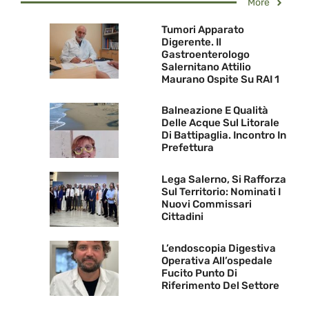
More
Tumori Apparato
Digerente. Il
Gastroenterologo
Salernitano Attilio
Maurano Ospite Su RAI 1
Balneazione E Qualità
Delle Acque Sul Litorale
Di Battipaglia. Incontro In
Prefettura
Lega Salerno, Si Rafforza
Sul Territorio: Nominati I
Nuovi Commissari
Cittadini
L’endoscopia Digestiva
Operativa All’ospedale
Fucito Punto Di
Riferimento Del Settore