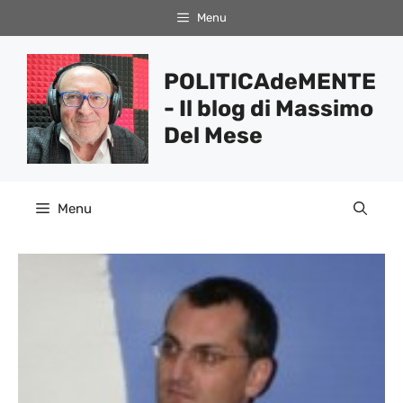
Vai
Menu
al
contenuto
POLITICAdeMENTE
- Il blog di Massimo
Del Mese
Menu