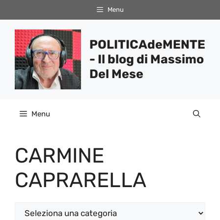
Vai
Menu
al
contenuto
POLITICAdeMENTE
- Il blog di Massimo
Del Mese
Menu
CARMINE
CAPRARELLA
Categorie