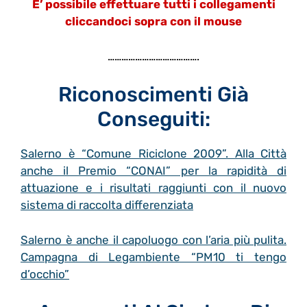
E’ possibile effettuare tutti i collegamenti
cliccandoci sopra con il mouse
………………………………….
Riconoscimenti Già
Conseguiti:
Salerno è “Comune Riciclone 2009”. Alla Città
anche il Premio “CONAI” per la rapidità di
attuazione e i risultati raggiunti con il nuovo
sistema di raccolta differenziata
Salerno è anche il capoluogo con l’aria più pulita.
Campagna di Legambiente “PM10 ti tengo
d’occhio”