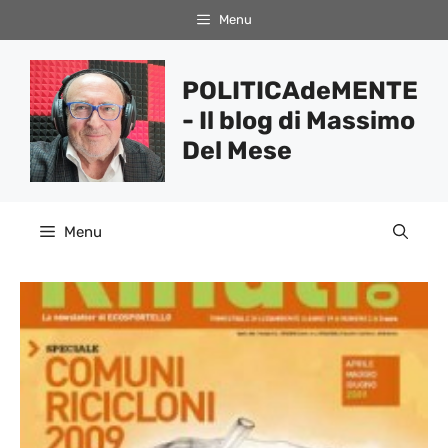
Vai
Menu
al
contenuto
POLITICAdeMENTE
- Il blog di Massimo
Del Mese
Menu