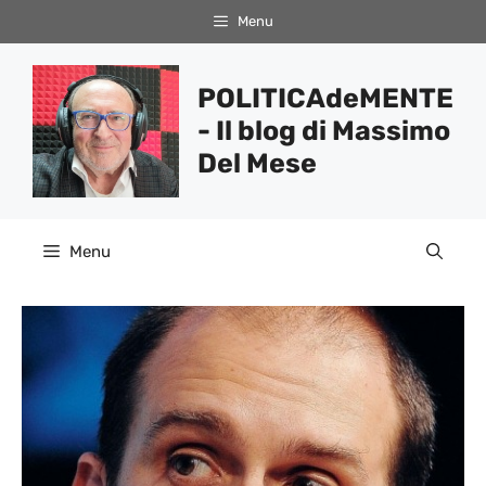
Vai
Menu
al
contenuto
POLITICAdeMENTE
- Il blog di Massimo
Del Mese
Menu