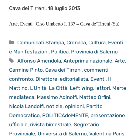
Cava dei Tirreni, 18 luglio 2013
Arte, Eventi | C.so Umberto I, 137 – Cava de’Tirreni (Sa)
Categorie
Comunicati Stampa
,
Cronaca
,
Cultura
,
Eventi
e Manifestazioni
,
Politica
,
Provincia di Salerno
Tag
Alfonso Amendola
,
Anteprima nazionale
,
Arte
,
Carmine Pinto
,
Cava dei Tirreni
,
commenti
,
confronto
,
Direttore
,
editorialista
,
Eventi
,
Il
Mattino
,
L'Unità
,
La Città
,
Left Wing
,
lettori
,
Marte
mediateca
,
Massimo Adinolfi
,
Matteo Orfini
,
Nicola Landolfi
,
notizie
,
opinioni
,
Partito
Democratico
,
POLITICAdeMENTE
,
presentazione
ufficiale
,
rivista bimestrale
,
Segretario
Provinciale
,
Università di Salerno
,
Valentina Paris
,