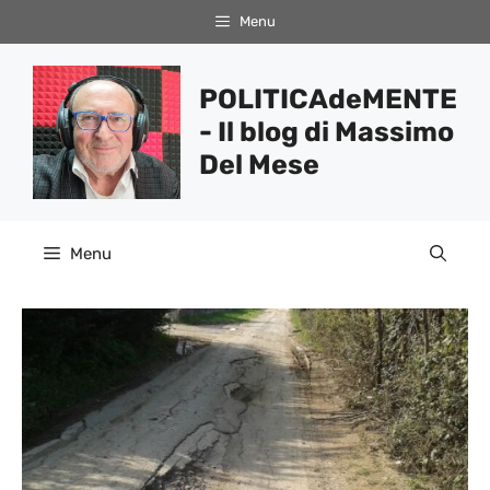
Vai
Menu
al
contenuto
POLITICAdeMENTE
- Il blog di Massimo
Del Mese
Menu