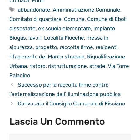
Cronaca
,
Eboli
Tag
abbandonate
,
Amministrazione Comunale
,
Comitato di quartiere
,
Comune
,
Comune di Eboli
,
dissestate
,
ex scuola elementare
,
Impianto
Biogas
,
lavori
,
Località Fiocche
,
messa in
sicurezza
,
progetto
,
raccolta firme
,
residenti
,
rifacimento del Manto stradale
,
Riqualificazione
Urbana
,
ristoro
,
ristrutturazione
,
strade
,
Via Torre
Paladino
Successo per la raccolta firme contro
l’esternalizzazione dell’Illuminazione pubblica
Convocato il Consiglio Comunale di Fisciano
Lascia Un Commento
Commento