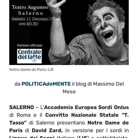
Notre dame de Paris-LIS
da
POLITICA
de
MENTE
il blog di Massimo Del
Mese
SALERNO
– L’
Accademia Europea Sordi Onlus
di Roma e il
Convitto Nazionale Statale “T.
Tasso”
di Salerno presentano
Notre Dame de
Paris
di
David Zard,
in versione per i sordi in
Lingua dei Segni
Italiana (
LIS
) e sottotitolata.