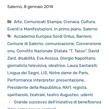
Salerno, 8 gennaio 2014
Categorie
Arte
,
Comunicati Stampa
,
Cronaca
,
Cultura
,
Eventi e Manifestazioni
,
In primo piano
,
Salerno
Tag
Accademia Europea Sordi Onlus
,
Barriere
,
Comune di Salerno
,
comunicazione
,
Convenzione
onu
,
Convitto Nazionale Statale “T. Tasso”
,
David
Zard
,
disabilità
,
Eva Avossa
,
Giorgio Napolitano
,
giornalista televisiva
,
ideatrice
,
Laura Santarelli
,
Lingua dei Segni
,
LIS
,
Notre dame de Paris
,
Performance Interpreter
,
presentazione
,
Presidente della Repubblica
,
RAI1
,
regista
,
spettacolo
,
teatrale
,
teatro Augusteo
,
udenti
Grande successo dell’iniziativa di beneficenza