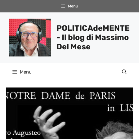
Vai
Menu
al
contenuto
POLITICAdeMENTE
- Il blog di Massimo
Del Mese
Menu