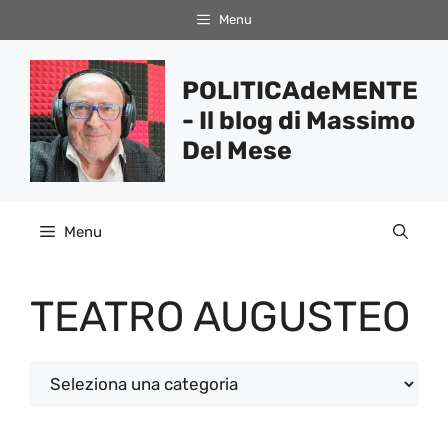
Vai
Menu
al
contenuto
POLITICAdeMENTE
- Il blog di Massimo
Del Mese
Menu
TEATRO AUGUSTEO
Categorie