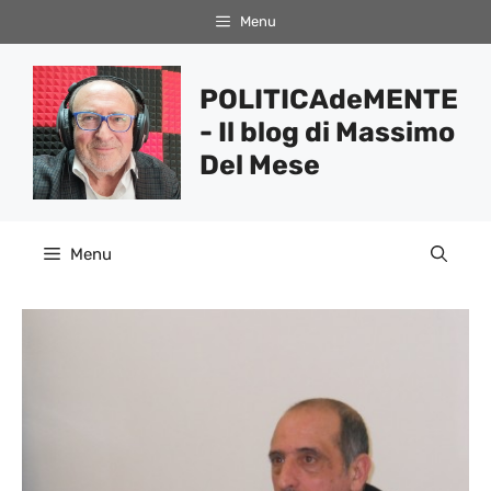
Vai
Menu
al
contenuto
POLITICAdeMENTE
- Il blog di Massimo
Del Mese
Menu