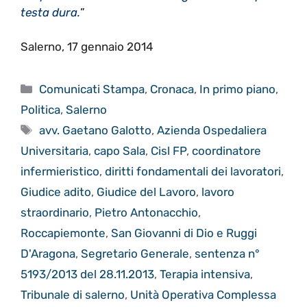
testa dura.
”
Salerno, 17 gennaio 2014
Categorie
Comunicati Stampa
,
Cronaca
,
In primo piano
,
Politica
,
Salerno
Tag
avv. Gaetano Galotto
,
Azienda Ospedaliera
Universitaria
,
capo Sala
,
Cisl FP
,
coordinatore
infermieristico
,
diritti fondamentali dei lavoratori
,
Giudice adito
,
Giudice del Lavoro
,
lavoro
straordinario
,
Pietro Antonacchio
,
Roccapiemonte
,
San Giovanni di Dio e Ruggi
D'Aragona
,
Segretario Generale
,
sentenza n°
5193/2013 del 28.11.2013
,
Terapia intensiva
,
Tribunale di salerno
,
Unità Operativa Complessa