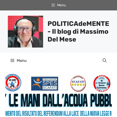
Vai
Menu
al
contenuto
POLITICAdeMENTE
- Il blog di Massimo
Del Mese
Menu