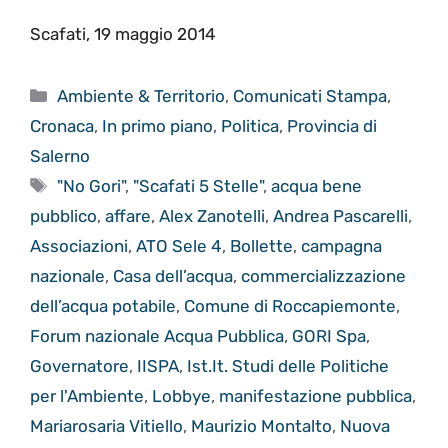
Scafati, 19 maggio 2014
Categorie
Ambiente & Territorio
,
Comunicati Stampa
,
Cronaca
,
In primo piano
,
Politica
,
Provincia di
Salerno
Tag
"No Gori"
,
"Scafati 5 Stelle"
,
acqua bene
pubblico
,
affare
,
Alex Zanotelli
,
Andrea Pascarelli
,
Associazioni
,
ATO Sele 4
,
Bollette
,
campagna
nazionale
,
Casa dell’acqua
,
commercializzazione
dell’acqua potabile
,
Comune di Roccapiemonte
,
Forum nazionale Acqua Pubblica
,
GORI Spa
,
Governatore
,
IISPA
,
Ist.It. Studi delle Politiche
per l'Ambiente
,
Lobbye
,
manifestazione pubblica
,
Mariarosaria Vitiello
,
Maurizio Montalto
,
Nuova