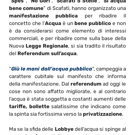
“
Spes”
, “
No Gori
“, “
Scafati 5 Stelle
“, “
Si acqua
bene comune
” di Scafati, hanno organizzato una
manifestazione pubblica
per ribadire il
concetto che l’
Acqua
è un
bene pubblico
e non
è da considerarsi come elemento di interessi
commerciali, e per ribadire come sulla base della
Nuova
Legge Regionale
, si sia tradito il risultato
del
Referendum sull’acqua
.
“
Giù le mani dall’acqua pubblica
“, campeggia a
carattere cubitale sul manifesto che informa
della manifestazione. Dal
referendum
ad oggi le
cose non sono affatto migliorate, e al contrario
l’acqua è stata soggetta a costanti aumenti delle
tariffe, bollette
salatissime che indicano come
la spinta sia fortissima verso la
privatizzazione
.
Ma se la sfida delle
Lobbye
dell’acqua si spinge al