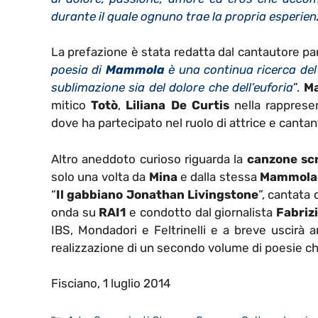
durante il quale ognuno trae la propria esperienz
La prefazione è stata redatta dal cantautore 
poesia di
Mammola
è una continua ricerca del s
sublimazione sia del dolore che dell’euforia
”.
M
mitico
Totò
,
Liliana De Curtis
nella rappresen
dove ha partecipato nel ruolo di attrice e cantan
Altro aneddoto curioso riguarda la
canzone scr
solo una volta da
Mina
e dalla stessa
Mammola
“
Il gabbiano Jonathan Livingstone
”, cantata
onda su
RAI1
e condotto dal giornalista
Fabriz
IBS, Mondadori e Feltrinelli e a breve uscirà an
realizzazione di un secondo volume di poesie che
Fisciano, 1 luglio 2014