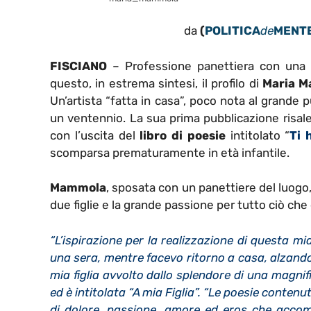
da
(
POLITICA
de
MENT
FISCIANO
– Professione panettiera con una n
questo, in estrema sintesi, il profilo di
Maria 
Un’artista “fatta in casa”, poco nota al grande pu
un ventennio. La sua prima pubblicazione risal
con l’uscita del
libro di poesie
intitolato “
Ti 
scomparsa prematuramente in età infantile.
Mammola
, sposata con un panettiere del luogo,
due figlie e la grande passione per tutto ciò che è
“L’ispirazione per la realizzazione di questa m
una sera, mentre facevo ritorno a casa, alzando
mia figlia avvolto dallo splendore di una magnifi
ed è intitolata “A mia Figlia”. “Le poesie contenut
di dolore, passione, amore ed eros che accomp