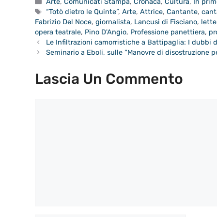
Categorie
Arte
,
Comunicati Stampa
,
Cronaca
,
Cultura
,
In pri
Tag
“Totò dietro le Quinte”
,
Arte
,
Attrice
,
Cantante
,
cant
Fabrizio Del Noce
,
giornalista
,
Lancusi di Fisciano
,
lett
opera teatrale
,
Pino D'Angio
,
Professione panettiera
,
pr
Le Infiltrazioni camorristiche a Battipaglia: I dubb
Seminario a Eboli, sulle “Manovre di disostruzione pe
Lascia Un Commento
Commento