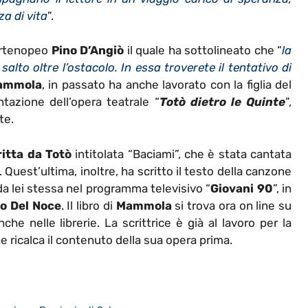
a di vita
”.
partenopeo
Pino D’Angiò
il quale ha sottolineato che “
la
alto oltre l’ostacolo. In essa troverete il tentativo di
ammola
, in passato ha anche lavorato con la figlia del
tazione dell’opera teatrale “
Totò dietro le Quinte
”,
te.
itta da Totò
intitolata “Baciami”, che è stata cantata
. Quest’ultima, inoltre, ha scritto il testo della canzone
 da lei stessa nel programma televisivo “
Giovani 90
”, in
io Del Noce
. Il libro di
Mammola
si trova ora on line su
che nelle librerie. La scrittrice è già al lavoro per la
 ricalca il contenuto della sua opera prima.