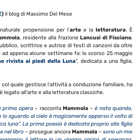
E
)
il blog di Massimo Del Mese
aturale propensione per l’
arte
e la
letteratura
. È
Mammola
, residente alla frazione
Lancusi di Fisciano
.
bblico, scrittrice e autrice di testi di canzoni da oltre
e ad appena alcune settimane fa: lo scorso 25 maggio
ho rivista ai piedi della Luna
”, dedicata a una figlia,
 col quale gestisce l’attività a conduzione familiare, ha
 legato all’arte e alla letteratura classiche.
ia prima opera
– racconta
Mammola
–
è nata quando,
 lo sguardo al cielo è magicamente apparso il volto di
ca luna”. La prima poesia è dedicata proprio alla figlia
e nel libro
– prosegue ancora
Mammola
–
sono un mix
agnano il lettore in un viaggio carico di speranza,