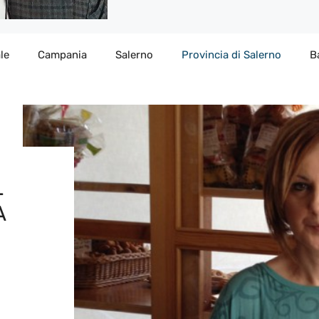
le
Campania
Salerno
Provincia di Salerno
B
L
A