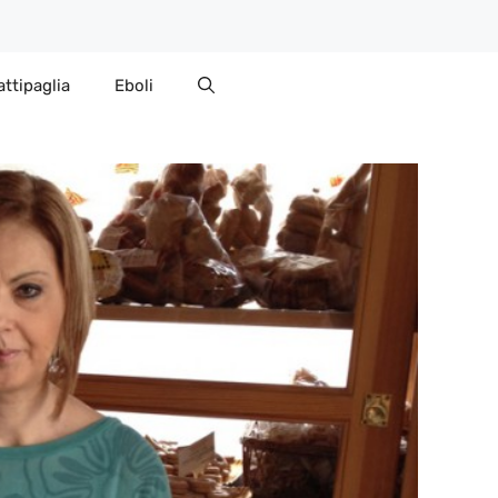
attipaglia
Eboli