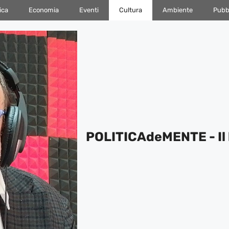
ica
Economia
Eventi
Cultura
Ambiente
Pubbl
POLITICAdeMENTE - Il 