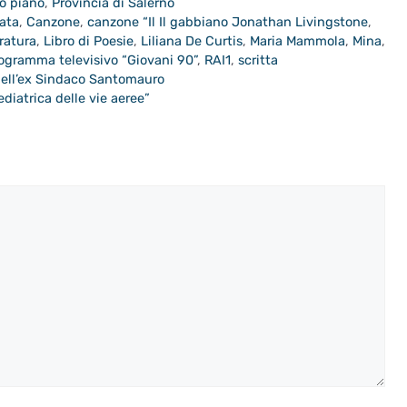
mo piano
,
Provincia di Salerno
ata
,
Canzone
,
canzone “Il Il gabbiano Jonathan Livingstone
,
eratura
,
Libro di Poesie
,
Liliana De Curtis
,
Maria Mammola
,
Mina
,
ogramma televisivo “Giovani 90”
,
RAI1
,
scritta
i dell’ex Sindaco Santomauro
diatrica delle vie aeree”