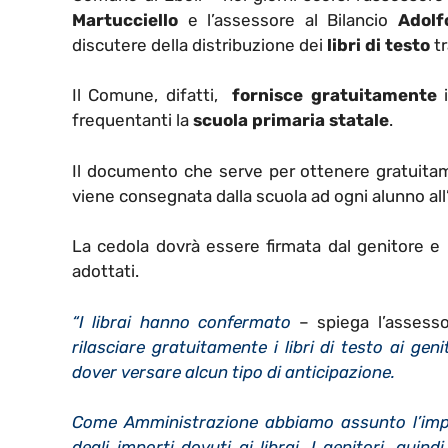
Martucciello
e l’assessore al Bilancio
Adolf
discutere della distribuzione dei
libri di testo
tr
Il Comune, difatti,
fornisce gratuitamente
frequentanti la
scuola primaria statale
.
Il documento che serve per ottenere gratuitamen
viene consegnata dalla scuola ad ogni alunno all’i
La cedola dovrà essere firmata dal genitore 
adottati.
“I librai hanno confermato
– spiega l’assess
rilasciare gratuitamente i libri di testo ai geni
dover versare alcun tipo di anticipazione.
Come Amministrazione abbiamo assunto l’impe
degli importi dovuti ai librai.
I genitori, quind