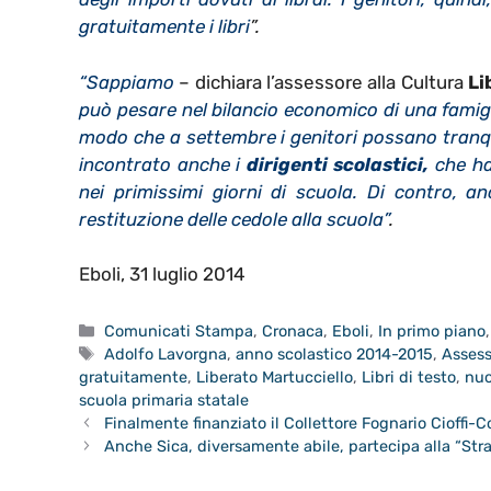
gratuitamente i libri
”.
“Sappiamo
– dichiara l’assessore alla Cultura
Li
può pesare nel bilancio economico di una famigl
modo che a settembre i genitori possano tranqui
incontrato anche i
dirigenti scolastici,
che ha
nei primissimi giorni di scuola. Di contro, a
restituzione delle cedole alla scuola”
.
Eboli, 31 luglio 2014
Categorie
Comunicati Stampa
,
Cronaca
,
Eboli
,
In primo piano
Tag
Adolfo Lavorgna
,
anno scolastico 2014-2015
,
Assess
gratuitamente
,
Liberato Martucciello
,
Libri di testo
,
nuo
scuola primaria statale
Finalmente finanziato il Collettore Fognario Cioffi-Co
Anche Sica, diversamente abile, partecipa alla “Stra