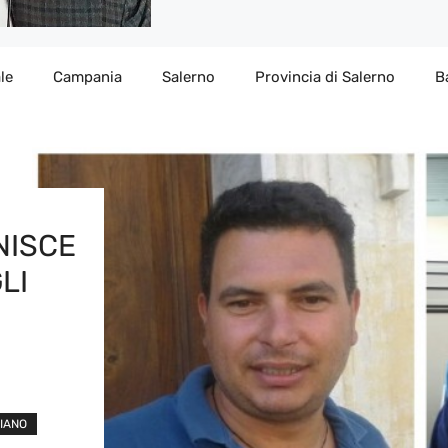
le
Campania
Salerno
Provincia di Salerno
B
NISCE
GLI
PIANO