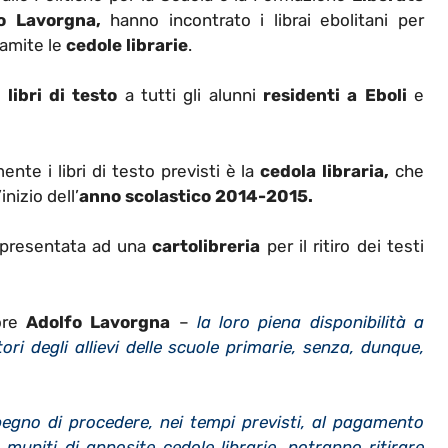
o Lavorgna,
hanno incontrato i librai ebolitani per
amite le
cedole librarie
.
i
libri di testo
a tutti gli alunni
residenti a Eboli
e
te i libri di testo previsti è la
cedola libraria,
che
nizio dell’
anno scolastico 2014-2015.
e presentata ad una
cartolibreria
per il ritiro dei testi
ore
Adolfo Lavorgna
–
la loro
piena disponibilità a
tori degli allievi delle scuole primarie, senza, dunque,
gno di procedere, nei tempi previsti, al pagamento
i, muniti di apposite cedole librarie, potranno ritirare