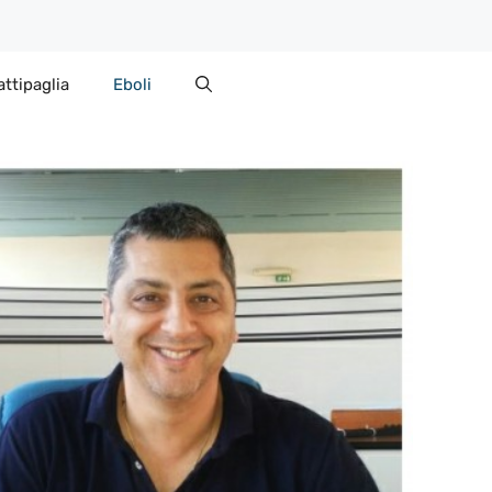
attipaglia
Eboli