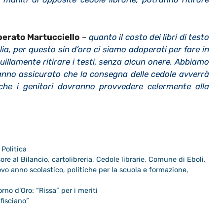
berato Martucciello
–
quanto il costo dei libri di testo
ia, per questo sin d’ora ci siamo adoperati per fare in
llamente ritirare i testi, senza alcun onere. Abbiamo
nno assicurato che la consegna delle cedole avverrà
nche i genitori dovranno provvedere celermente alla
,
Politica
ore al Bilancio
,
cartolibreria
,
Cedole librarie
,
Comune di Eboli
,
vo anno scolastico
,
politiche per la scuola e formazione
,
rno d’Oro: “Rissa” per i meriti
fisciano”