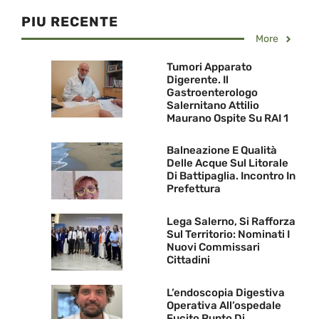
PIU RECENTE
More
Tumori Apparato
Digerente. Il
Gastroenterologo
Salernitano Attilio
Maurano Ospite Su RAI 1
Balneazione E Qualità
Delle Acque Sul Litorale
Di Battipaglia. Incontro In
Prefettura
Lega Salerno, Si Rafforza
Sul Territorio: Nominati I
Nuovi Commissari
Cittadini
L’endoscopia Digestiva
Operativa All’ospedale
Fucito Punto Di