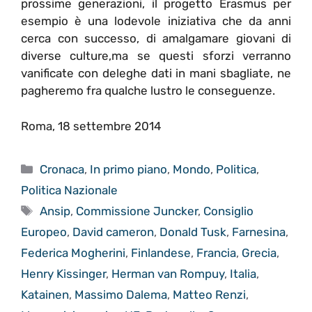
prossime generazioni, il progetto Erasmus per
esempio è una lodevole iniziativa che da anni
cerca con successo, di amalgamare giovani di
diverse culture,ma se questi sforzi verranno
vanificate con deleghe dati in mani sbagliate, ne
pagheremo fra qualche lustro le conseguenze.
Roma, 18 settembre 2014
Categorie
Cronaca
,
In primo piano
,
Mondo
,
Politica
,
Politica Nazionale
Tag
Ansip
,
Commissione Juncker
,
Consiglio
Europeo
,
David cameron
,
Donald Tusk
,
Farnesina
,
Federica Mogherini
,
Finlandese
,
Francia
,
Grecia
,
Henry Kissinger
,
Herman van Rompuy
,
Italia
,
Katainen
,
Massimo Dalema
,
Matteo Renzi
,