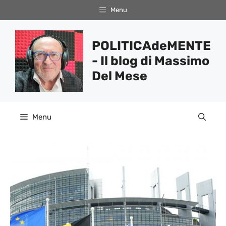
Vai
Menu
al
contenuto
POLITICAdeMENTE
- Il blog di Massimo
Del Mese
Menu