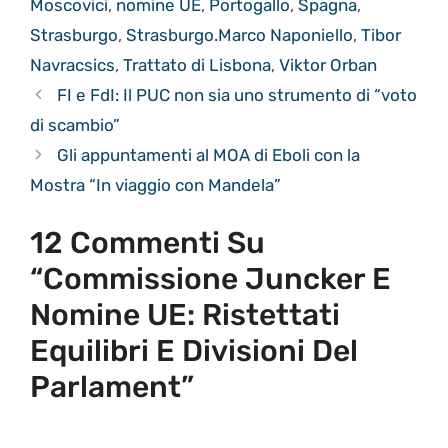
Moscovici
,
nomine UE
,
Portogallo
,
Spagna
,
Strasburgo
,
Strasburgo.Marco Naponiello
,
Tibor
Navracsics
,
Trattato di Lisbona
,
Viktor Orban
FI e FdI: Il PUC non sia uno strumento di “voto
di scambio”
Gli appuntamenti al MOA di Eboli con la
Mostra “In viaggio con Mandela”
12 Commenti Su
“Commissione Juncker E
Nomine UE: Ristettati
Equilibri E Divisioni Del
Parlament”