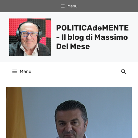
Vai
Menu
al
contenuto
POLITICAdeMENTE
- Il blog di Massimo
Del Mese
Menu