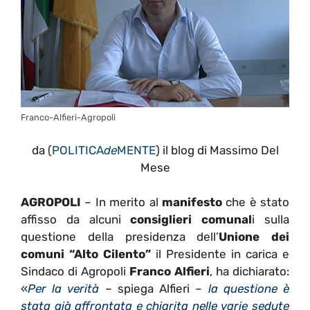
Franco-Alfieri-Agropoli
da (
POLITICA
de
MENTE
) il blog di Massimo Del
Mese
AGROPOLI
– In merito al
manifesto
che è stato
affisso da alcuni
consiglieri comunal
i sulla
questione della presidenza dell’
Unione dei
comuni “Alto Cilento”
il Presidente in carica e
Sindaco di Agropoli
Franco Alfieri
, ha dichiarato:
«
Per la verità
– spiega Alfieri –
la questione è
stata già affrontata e chiarita nelle varie sedute