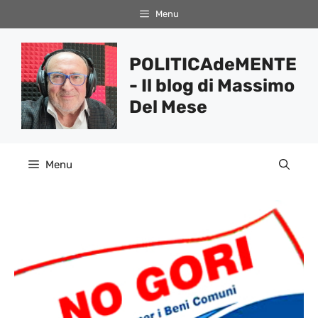
Vai
Menu
al
contenuto
POLITICAdeMENTE
- Il blog di Massimo
Del Mese
Menu