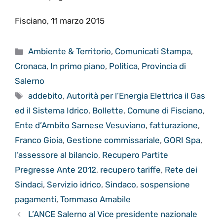
Fisciano, 11 marzo 2015
Categorie
Ambiente & Territorio
,
Comunicati Stampa
,
Cronaca
,
In primo piano
,
Politica
,
Provincia di
Salerno
Tag
addebito
,
Autorità per l’Energia Elettrica il Gas
ed il Sistema Idrico
,
Bollette
,
Comune di Fisciano
,
Ente d’Ambito Sarnese Vesuviano
,
fatturazione
,
Franco Gioia
,
Gestione commissariale
,
GORI Spa
,
l’assessore al bilancio
,
Recupero Partite
Pregresse Ante 2012
,
recupero tariffe
,
Rete dei
Sindaci
,
Servizio idrico
,
Sindaco
,
sospensione
pagamenti
,
Tommaso Amabile
L’ANCE Salerno al Vice presidente nazionale