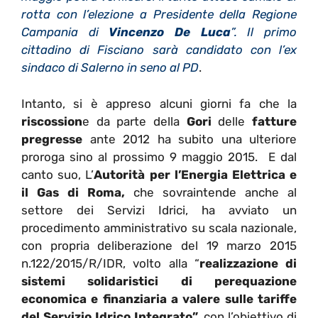
rotta con l’elezione a Presidente della Regione
Campania di
Vincenzo De Luca
”. Il primo
cittadino di Fisciano sarà candidato con l’ex
sindaco di Salerno in seno al PD
.
Intanto, si è appreso alcuni giorni fa che la
riscossion
e da parte della
Gori
delle
fatture
pregresse
ante 2012 ha subito una ulteriore
proroga sino al prossimo 9 maggio 2015. E dal
canto suo, L’
Autorità per l’Energia Elettrica e
il Gas di Roma,
che sovraintende anche al
settore dei Servizi Idrici, ha avviato un
procedimento amministrativo su scala nazionale,
con propria deliberazione del 19 marzo 2015
n.122/2015/R/IDR, volto alla “
realizzazione di
sistemi solidaristici di perequazione
economica e finanziaria a valere sulle tariffe
del Servizio Idrico Integrato”
, con l’obiettivo di