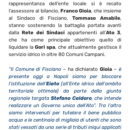
rappresentanza dell’ente locale si è recato
l’assessore al bilancio,
Franco Gioia
, che insieme
al Sindaco di Fisciano,
Tommaso Amabile
,
stanno sostenendo la battaglia portata avanti
dalla
Rete dei Sindaci
appartenenti all’
Ato 3
,
che ha come principale obiettivo quello di
liquidare la
Gori spa
, che attualmente gestisce il
servizio idrico in oltre 80 Comuni Campani.
“Il Comune di Fisciano
– ha dichiarato
Gioia
–
è
presente oggi a Napoli siamo per bloccare
l’istituzione dell’
Eiato
(all’Ente idrico dell’ambito
territoriale ottimale) da parte della giunta
regionale targata
Stefano C
aldoro
, che intende
realizzare un Governo unico dell’Ato”. Tra l’altro
siamo intervenuti per tutelare il bene pubblico
acqua e le centinaia di migliaia di utenti che sono
stati vessati da una serie di tributi iniqui applicati