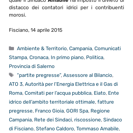
quale il Sindaco
Amabile
ha imposto il divieto di
distacco dei contatori idrici per i contribuenti
morosi.
Fisciano, 14 aprile 2015
Categorie
Ambiente & Territorio
,
Campania
,
Comunicati
Stampa
,
Cronaca
,
In primo piano
,
Politica
,
Provincia di Salerno
Tag
“partite pregresse”
,
Assessore al Bilancio
,
ATO 3
,
Autorità per l’Energia Elettrica e il Gas di
Roma
,
Comitati per l’acqua pubblica
,
Eiato
,
Ente
idrico dell’ambito territoriale ottimale
,
fatture
pregresse
,
Franco Gioia
,
GORI Spa
,
Regione
Campania
,
Rete dei Sindaci
,
riscossione
,
Sindaco
di Fisciano
,
Stefano Caldoro
,
Tommaso Amabile
,