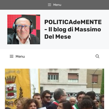
Vai
Menu
al
contenuto
POLITICAdeMENTE
- Il blog di Massimo
Del Mese
Menu